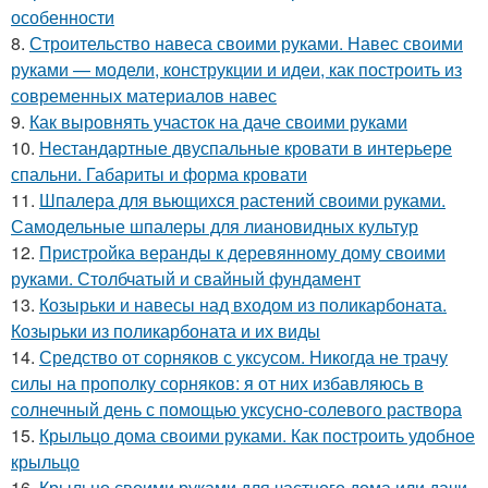
особенности
8.
Строительство навеса своими руками. Навес своими
руками — модели, конструкции и идеи, как построить из
современных материалов навес
9.
Как выровнять участок на даче своими руками
10.
Нестандартные двуспальные кровати в интерьере
спальни. Габариты и форма кровати
11.
Шпалера для вьющихся растений своими руками.
Самодельные шпалеры для лиановидных культур
12.
Пристройка веранды к деревянному дому своими
руками. Столбчатый и свайный фундамент
13.
Козырьки и навесы над входом из поликарбоната.
Козырьки из поликарбоната и их виды
14.
Средство от сорняков с уксусом. Никогда не трачу
силы на прополку сорняков: я от них избавляюсь в
солнечный день с помощью уксусно-солевого раствора
15.
Крыльцо дома своими руками. Как построить удобное
крыльцо
16.
Крыльцо своими руками для частного дома или дачи.