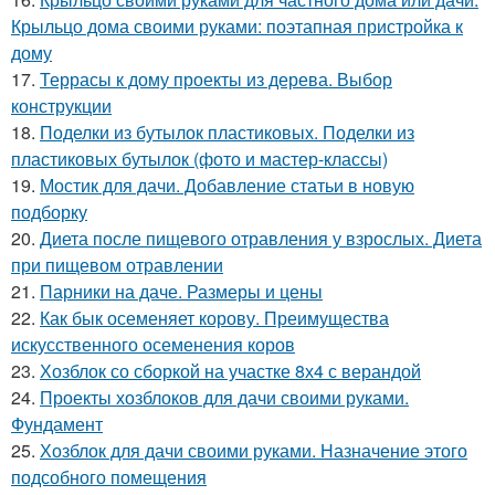
Крыльцо дома своими руками: поэтапная пристройка к
дому
17.
Террасы к дому проекты из дерева. Выбор
конструкции
18.
Поделки из бутылок пластиковых. Поделки из
пластиковых бутылок (фото и мастер-классы)
19.
Мостик для дачи. Добавление статьи в новую
подборку
20.
Диета после пищевого отравления у взрослых. Диета
при пищевом отравлении
21.
Парники на даче. Размеры и цены
22.
Как бык осеменяет корову. Преимущества
искусственного осеменения коров
23.
Хозблок со сборкой на участке 8х4 с верандой
24.
Проекты хозблоков для дачи своими руками.
Фундамент
25.
Хозблок для дачи своими руками. Назначение этого
подсобного помещения