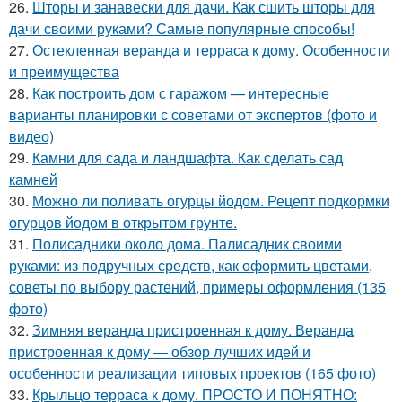
26.
Шторы и занавески для дачи. Как сшить шторы для
дачи своими руками? Самые популярные способы!
27.
Остекленная веранда и терраса к дому. Особенности
и преимущества
28.
Как построить дом с гаражом — интересные
варианты планировки с советами от экспертов (фото и
видео)
29.
Камни для сада и ландшафта. Как сделать сад
камней
30.
Можно ли поливать огурцы йодом. Рецепт подкормки
огурцов йодом в открытом грунте.
31.
Полисадники около дома. Палисадник своими
руками: из подручных средств, как оформить цветами,
советы по выбору растений, примеры оформления (135
фото)
32.
Зимняя веранда пристроенная к дому. Веранда
пристроенная к дому — обзор лучших идей и
особенности реализации типовых проектов (165 фото)
33.
Крыльцо терраса к дому. ПРОСТО И ПОНЯТНО: