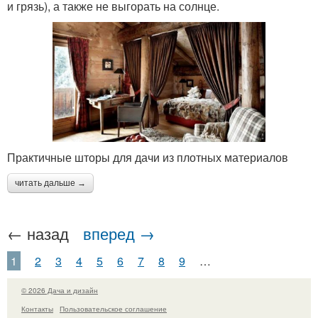
и грязь), а также не выгорать на солнце.
Практичные шторы для дачи из плотных материалов
читать дальше →
← назад
вперед →
1
2
3
4
5
6
7
8
9
…
© 2026 Дача и дизайн
Контакты
Пользовательское соглашение