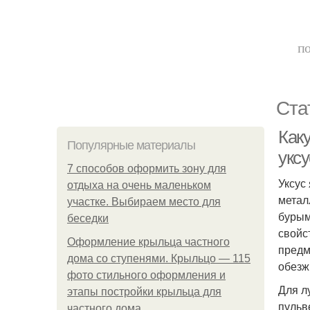
по
Ста
Как
Популярные материалы
укс
7 способов оформить зону для
Уксус
отдыха на очень маленьком
метал
участке. Выбираем место для
бурым
беседки
свойс
Оформление крыльца частного
предм
дома со ступенями. Крыльцо — 115
обезж
фото стильного оформления и
Для л
этапы постройки крыльца для
пульв
частного дома