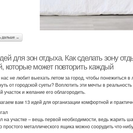
ь дальше →
дей для зон отдыха. Как сделать зону отд
й, которые может повторить каждый
з нас не любит выехать летом за город, чтобы понежиться в
нуть от городской суеты? Воплотить эти мечты в реальность 
й участок и желание его облагородить.
агаем вам 13 идей для организации комфортной и практичн
нгал
л на участке – вещь первой необходимости, ведь жарить ш
о простого металлического ящика можно соорудить что-ниб