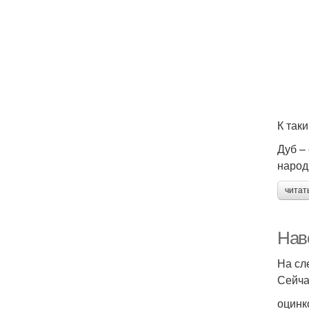
К так
Дуб –
народ
читат
Нав
На сл
Сейча
оцинк