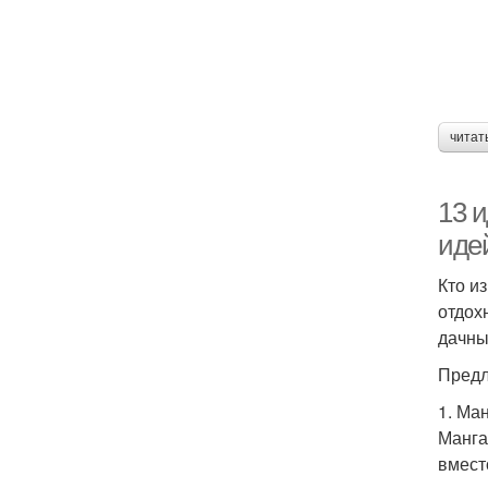
читат
13 и
иде
Кто и
отдох
дачны
Предл
1. Ма
Манга
вмест