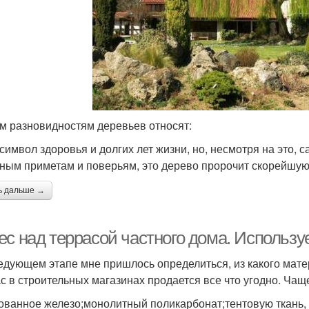
им разновидностям деревьев относят:
 символ здоровья и долгих лет жизни, но, несмотря на это, 
ным приметам и поверьям, это дерево пророчит скорейшую 
ь дальше →
ес над террасой частного дома. Использ
едующем этапе мне пришлось определиться, из какого мате
с в строительных магазинах продается все что угодно. Ча
ованное железо;монолитный поликарбонат;тентовую ткань, 