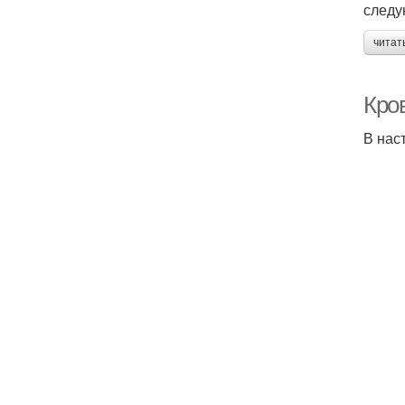
следу
читат
Кро
В нас