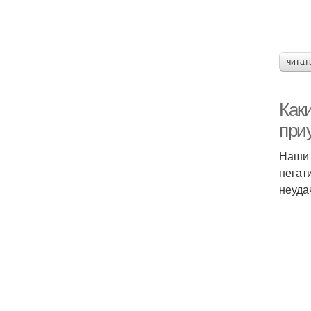
читат
Как
при
Наши 
негат
неуда