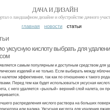
ДАЧА И ДИЗАЙН
ртал о ландшафном дизайне и обустройстве дачного учас
главная
новости
статьи
тьи
ую уксусную кислоту выбрать для удален
усом
 является самым популярным и доступным средством для у
лических изделий и не только. Если выбирать между яблоч
 налетом эффективнее, так как по отношению к такого ро
твами. Перед тем как будет использоваться уксусная кислот
ета, с него удаляется «рыхлый» верхний слой налета, он п
иривается.
учшего распределения кислого раствора на больших повер
еризатора или валика. Уксусная кислота для удаления ржав