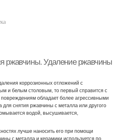
тка
ия ржавчины. Удаление ржавчины
даления коррозионных отложений с
ным и белым столовым, то первый справится с
да повреждениям обладает более агрессивными
а для снятия ржавчины с металла или другого
ромывается водой, высушивается,
хностях лучше наносить его при помощи
чины с металла и керамики используется по