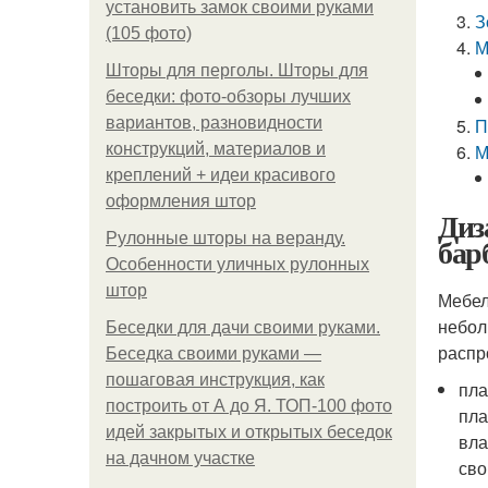
установить замок своими руками
З
(105 фото)
М
Шторы для перголы. Шторы для
беседки: фото-обзоры лучших
вариантов, разновидности
П
конструкций, материалов и
М
креплений + идеи красивого
оформления штор
Диз
Рулонные шторы на веранду.
бар
Особенности уличных рулонных
штор
Мебел
небол
Беседки для дачи своими руками.
распр
Беседка своими руками —
пошаговая инструкция, как
пла
построить от А до Я. ТОП-100 фото
пла
идей закрытых и открытых беседок
вла
на дачном участке
сво