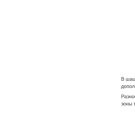
В шаш
допол
Разно
зоны 