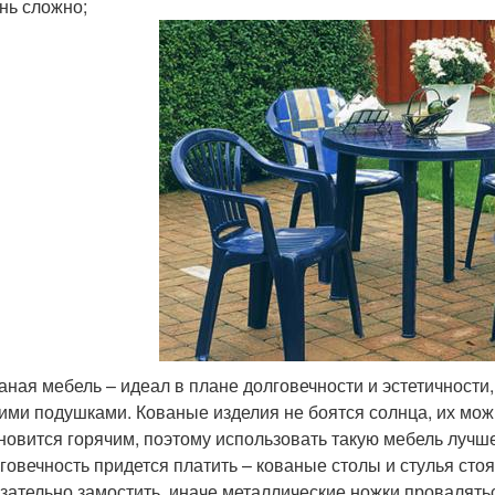
нь сложно;
аная мебель – идеал в плане долговечности и эстетичности,
ими подушками. Кованые изделия не боятся солнца, их мож
новится горячим, поэтому использовать такую мебель лучше
говечность придется платить – кованые столы и стулья сто
зательно замостить, иначе металлические ножки провалятьс