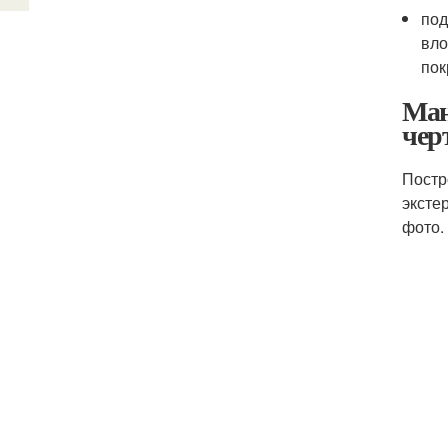
под
вло
пок
Ман
чер
Постр
эксте
фото.