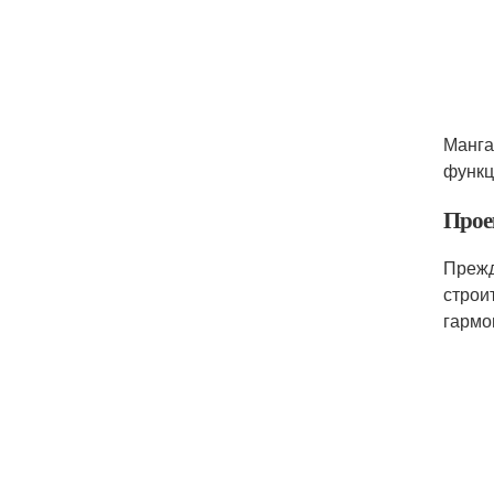
Манга
функц
Прое
Прежд
строи
гармо