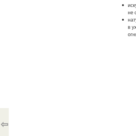
иск
не 
нат
в у
огн
⇦