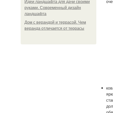
оче
Идеи ландшафта для дачи своими
руками. Современный дизайн
ландшафта
Дом с верандой и террасой. Чем
веранда отличается от террасы
ков
ярк
ста
дол
обя