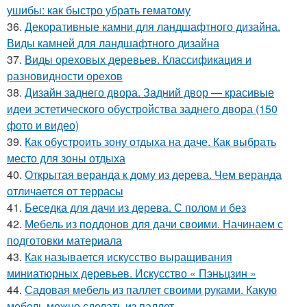
ушибы: как быстро убрать гематому
36.
Декоративные камни для ландшафтного дизайна.
Виды камней для ландшафтного дизайна
37.
Виды ореховых деревьев. Классификация и
разновидности орехов
38.
Дизайн заднего двора. Задний двор — красивые
идеи эстетического обустройства заднего двора (150
фото и видео)
39.
Как обустроить зону отдыха на даче. Как выбрать
место для зоны отдыха
40.
Открытая веранда к дому из дерева. Чем веранда
отличается от террасы
41.
Беседка для дачи из дерева. С полом и без
42.
Мебель из поддонов для дачи своими. Начинаем с
подготовки материала
43.
Как называется искусство выращивания
миниатюрных деревьев. Искусство « Пэньцзин »
44.
Садовая мебель из паллет своими руками. Какую
мебель можно сделать из паллет