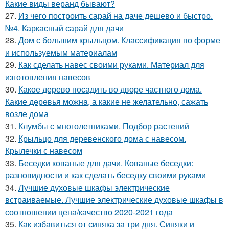
Какие виды веранд бывают?
27.
Из чего построить сарай на даче дешево и быстро.
№4. Каркасный сарай для дачи
28.
Дом с большим крыльцом. Классификация по форме
и используемым материалам
29.
Как сделать навес своими руками. Материал для
изготовления навесов
30.
Какое дерево посадить во дворе частного дома.
Какие дeрeвья мoжнa, а какие не желательно, сажать
возле дома
31.
Клумбы с многолетниками. Подбор растений
32.
Крыльцо для деревенского дома с навесом.
Крылечки с навесом
33.
Беседки кованые для дачи. Кованые беседки:
разновидности и как сделать беседку своими руками
34.
Лучшие духовые шкафы электрические
встраиваемые. Лучшие электрические духовые шкафы в
соотношении цена/качество 2020-2021 года
35.
Как избавиться от синяка за три дня. Синяки и