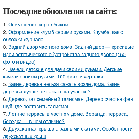
Последние обновления на сайте:
1.
Осеменение коров быком
2.
Оформление клумб своими руками. Клумба, как с
обложки журнала
3.
Задний двор частного дома. Задний двор — красивые
идеи эстетического обустройства заднего двора (150
фото и видео)
4.
Качели детские для дачи своими руками. Детские
качели своими руками: 100 фото и чертежи
5.
Какие деревья нельзя сажать возле дома. Какие
деревья лучше не сажать на участке?
6.
Дерево, как семейный талисман. Дерево счастья фен
шуй: где поставить талисман
7.
Летние террасы в частном доме. Веранда, терраса,
беседка — в чем отличие?
8.
Двухскатная крыша с разными скатами. Особенности
двухскатных крыш