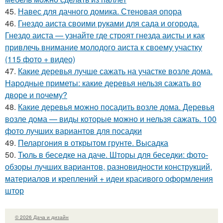
45.
Навес для дачного домика. Стеновая опора
46.
Гнездо аиста своими руками для сада и огорода.
Гнездо аиста — узнайте где строят гнезда аисты и как
привлечь внимание молодого аиста к своему участку
(115 фото + видео)
47.
Какие деревья лучше сажать на участке возле дома.
Народные приметы: какие деревья нельзя сажать во
дворе и почему?
48.
Какие деревья можно посадить возле дома. Деревья
возле дома — виды которые можно и нельзя сажать. 100
фото лучших вариантов для посадки
49.
Пеларгония в открытом грунте. Высадка
50.
Тюль в беседке на даче. Шторы для беседки: фото-
обзоры лучших вариантов, разновидности конструкций,
материалов и креплений + идеи красивого оформления
штор
© 2026 Дача и дизайн