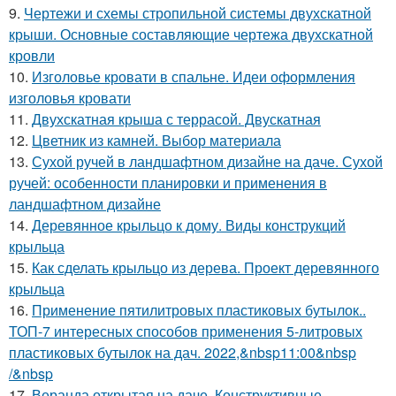
9.
Чертежи и схемы стропильной системы двухскатной
крыши. Основные составляющие чертежа двухскатной
кровли
10.
Изголовье кровати в спальне. Идеи оформления
изголовья кровати
11.
Двухскатная крыша с террасой. Двускатная
12.
Цветник из камней. Выбор материала
13.
Сухой ручей в ландшафтном дизайне на даче. Сухой
ручей: особенности планировки и применения в
ландшафтном дизайне
14.
Деревянное крыльцо к дому. Виды конструкций
крыльца
15.
Как сделать крыльцо из дерева. Проект деревянного
крыльца
16.
Применение пятилитровых пластиковых бутылок..
ТОП-7 интересных способов применения 5-литровых
пластиковых бутылок на дач. 2022,&nbsp11:00&nbsp
/&nbsp
17.
Веранда открытая на даче. Конструктивные