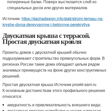
поперечные балки. Поверх выстилается слой из
специальных досок или других материалов.
Источник:
https://dachadesign.info/stati/stroim-terrasu-na-
kryshe-doma-derevyannye-i-betonnye-perekrytiya
Двускатная крыша с террасой.
Простая двускатная кровля
Проекты домов с двускатной крышей обычно
подразумевают строительство прямоугольных форм. В
регионах России такие дома обладают целым рядом
значимых преимуществ на фоне других конструктивных
решений.
Простая двускатная крыша Источник proekt-sam.ru
К основным достоинствам этого профильного решения
относится:
аккуратность и привлекательность внешнего вида;
достаточно простое устройство и незамысловатая