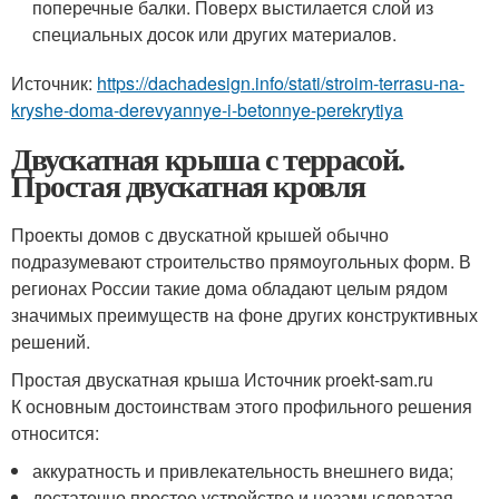
поперечные балки. Поверх выстилается слой из
специальных досок или других материалов.
Источник:
https://dachadesign.info/stati/stroim-terrasu-na-
kryshe-doma-derevyannye-i-betonnye-perekrytiya
Двускатная крыша с террасой.
Простая двускатная кровля
Проекты домов с двускатной крышей обычно
подразумевают строительство прямоугольных форм. В
регионах России такие дома обладают целым рядом
значимых преимуществ на фоне других конструктивных
решений.
Простая двускатная крыша Источник proekt-sam.ru
К основным достоинствам этого профильного решения
относится:
аккуратность и привлекательность внешнего вида;
достаточно простое устройство и незамысловатая