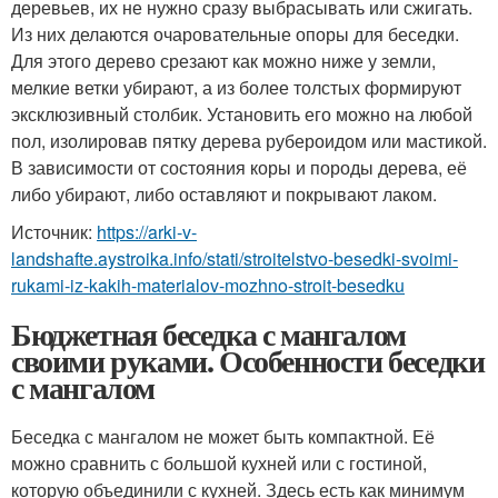
деревьев, их не нужно сразу выбрасывать или сжигать.
Из них делаются очаровательные опоры для беседки.
Для этого дерево срезают как можно ниже у земли,
мелкие ветки убирают, а из более толстых формируют
эксклюзивный столбик. Установить его можно на любой
пол, изолировав пятку дерева рубероидом или мастикой.
В зависимости от состояния коры и породы дерева, её
либо убирают, либо оставляют и покрывают лаком.
Источник:
https://arki-v-
landshafte.aystroika.info/stati/stroitelstvo-besedki-svoimi-
rukami-iz-kakih-materialov-mozhno-stroit-besedku
Бюджетная беседка с мангалом
своими руками. Особенности беседки
с мангалом
Беседка с мангалом не может быть компактной. Её
можно сравнить с большой кухней или с гостиной,
которую объединили с кухней. Здесь есть как минимум