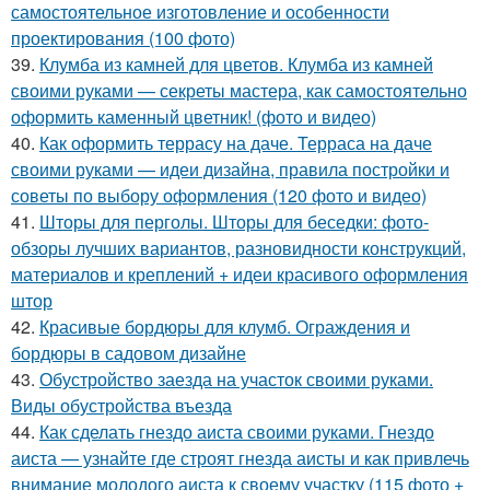
самостоятельное изготовление и особенности
проектирования (100 фото)
39.
Клумба из камней для цветов. Клумба из камней
своими руками — секреты мастера, как самостоятельно
оформить каменный цветник! (фото и видео)
40.
Как оформить террасу на даче. Терраса на даче
своими руками — идеи дизайна, правила постройки и
советы по выбору оформления (120 фото и видео)
41.
Шторы для перголы. Шторы для беседки: фото-
обзоры лучших вариантов, разновидности конструкций,
материалов и креплений + идеи красивого оформления
штор
42.
Красивые бордюры для клумб. Ограждения и
бордюры в садовом дизайне
43.
Обустройство заезда на участок своими руками.
Виды обустройства въезда
44.
Как сделать гнездо аиста своими руками. Гнездо
аиста — узнайте где строят гнезда аисты и как привлечь
внимание молодого аиста к своему участку (115 фото +