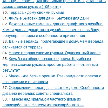
калитку — советы, как правильно врезать или установить
замок своими руками (105 фото)
30.
Терраса к дому своими руками
31.
Жилые бытовки для дачи. Бытовки для дачи
32.
Декоративные камешки для ландшафтного дизайна.
Камни для ландшафтного дизайна: советы по выбору,
популярные виды и особенности применения
33.
Дачные веранды прилегающие к дому. Чем веранда
отличается от террасы
34.
Навес к сараю своими руками. Односкатный навес
35.
Клумба из облицовочного кирпича. Клумбы из
кирпича своими руками: простая работа — отличный
результат
36.
Маленькие белые орешки. Разновидности орехов с
названиями и описанием
37.
Оформление веранды в частном доме. Особенности
дизайна веранды: советы специалиста
38.
Навесы над крыльцом частного дома из
поликарбоната. Навесы из поликарбоната —