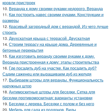
кровли пристроек
10.
Веранда к дому своими руками недорого. Веранда
11.
Как построить навес своими руками. Конструкции и
размеры
12.
Красивый загородный дом с верандой. Из чего лучше
строить
13.
Двухскатная крыша с террасой. Двускатная
14.
Строим террасу на крыше дома. Деревянные и
бетонные перекрытия
15.
Как изготовить веранду своими руками к дому.
Веранда пристроенная к дому: этапы строительства
16.
Где посадить дуб на участке. Как посадить дуб?
Садим саженец или выращиваем дуб из желудя
17.
Выбираем шторы для веранды. Функциональность
наружных штор
18.
Антимоскитные шторы для беседки. Сетка для
беседки противомоскитная: варианты установки
19.
Беседки с дерева. Беседки с полом и без него
20.
Мебель для сада из поддонов. Виды