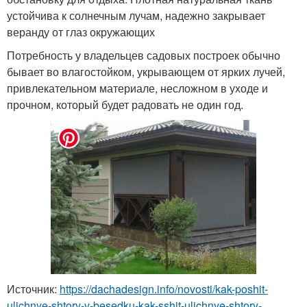
устойчива к солнечным лучам, надежно закрывает
веранду от глаз окружающих
Потребность у владельцев садовых построек обычно
бывает во влагостойком, укрывающем от ярких лучей,
привлекательном материале, несложном в уходе и
прочном, который будет радовать не один год.
Источник:
https://dachadesign.info/novosti/kak-poshit-
ulichnye-shtory-v-besedku-kak-sshit-ulichnye-shtory-