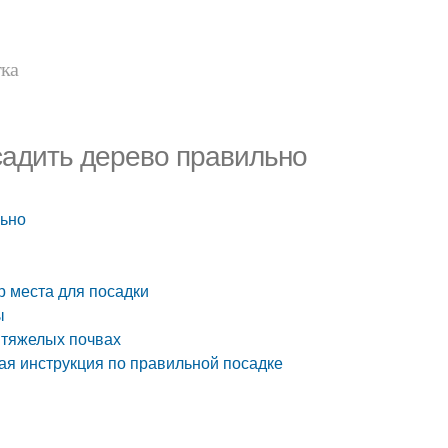
тка
садить дерево правильно
льно
р места для посадки
ы
 тяжелых почвах
вая инструкция по правильной посадке