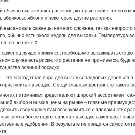
кой.
й обычно высаживают растения, которые любят тепло и мно
, абрикосы, яблони и некоторые другие растения.
й высаживать саженцы намного сложнее, так как непросто 
ло, обычно есть около недели для высадки. Температура в
ов, но не ниже 0.
 саженец лучше прижился, необходимо высаживать его до т
вном случае есть риски, что растение не приживется, буде ч
ущества осенней посадки
 – это благодатная пора для высадки плодовых деревьев в
 приступить к высадке. Среди главных достоинств такого 
многих питомниках представляют широкий ассортимент саж
ьшой выбор и низкие цены на рынке – главные преимущес
дложить своим клиентам познакомиться с плодами этих раст
нью земля более подготовлена к высадке саженцев. Почва 
ественные удобрения. В результате не придется самостояте
нта.