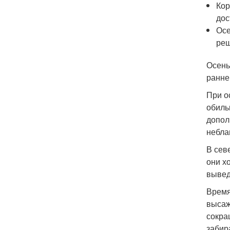
Кор
дос
Осе
реш
Осень
ранне
При о
обиль
допол
небла
В сев
они х
вывед
Время
высаж
сокра
забир