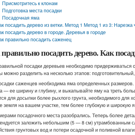
Присмотритесь к клонам
Подготовка места посадки
Посадочная яма
ак посадить дерево из ветки. Метод 1 Метод 1 из 3: Нарезка
ак посадить дерево в городе. Деревья в городе
ак правильно посадить саженец
 правильно посадить дерево. Как поса
равильной посадки деревьев необходимо придерживаться о
ы можно разделить на несколько этапов: подготовительный
осадки саженцев необходима яма определенных размеров.
а — ее ширину и глубину, и выкапывайте яму на треть бол
тся для досыпки более рыхлого грунта, необходимого для 
е земля на вашем участке, тем более глубокую и широкую я
мерами посадочного места разобрались. Теперь более дета
ендуется заложить небольшим (5 — 8 см) утрамбованным сл
йствия грунтовых вод и потери осадочной и поливной влаги