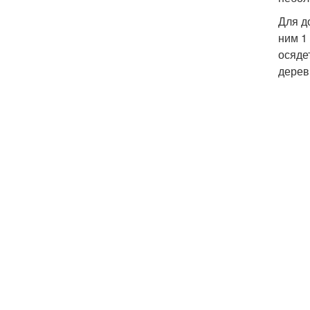
Для д
ним 1
осяде
дерев