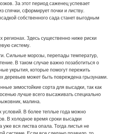
озков. За этот период саженец успевает
з спячки, сформирует почки и листву.
ысадкой собственного сада станет выгодным
х регионах. Здесь существенно ниже риски
евую систему.
ти. Сильные морозы, перепады температур,
ение. В таком случае важно позаботиться о
ные укрытия, которые помогут пережить
ых деревьев может быть повреждена грызунами.
ные зимостойкие сорта для высадки, так как
 осенью лучше всего высаживать специально
рыжовник, малина.
х условий. В более теплые года можно
ов. В холодное время сроки высадки
 уже вся листва опала. Тогда листья не
ой системе. Если все сделано правило, то