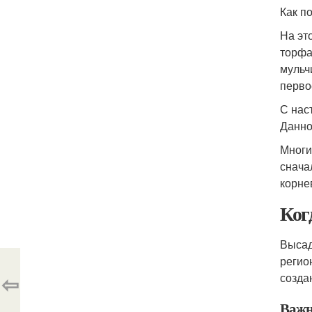
Как п
На эт
торфа
мульч
перво
С нас
Данно
Многи
снача
корне
Ког
Высад
регио
⇦
созда
Важн