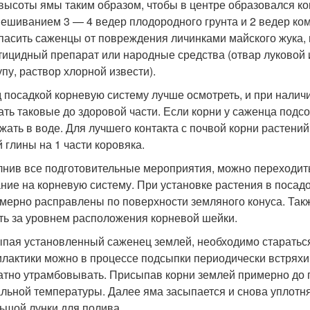
 высоты ямы таким образом, чтобы в центре образовался ко
ешиванием 3 — 4 ведер плодородного грунта и 2 ведер ком
пасить саженцы от повреждения личинками майского жука, 
тицидный препарат или народные средства (отвар луковой
упу, раствор хлорной извести).
 посадкой корневую систему лучше осмотреть, и при налич
ать таковые до здоровой части. Если корни у саженца подсо
жать в воде. Для лучшего контакта с почвой корни растений
й глины на 1 части коровяка.
нив все подготовительные мероприятия, можно переходить 
ние на корневую систему. При установке растения в посад
мерно расправлены по поверхности земляного конуса. Такж
ть за уровнем расположения корневой шейки.
пая установленный саженец землей, необходимо стараться 
лактики можно в процессе подсыпки периодически встряхив
атно утрамбовывать. Присыпав корни землей примерно до
льной температуры. Далее яма засыпается и снова уплотня
ьшой лунки для полива.