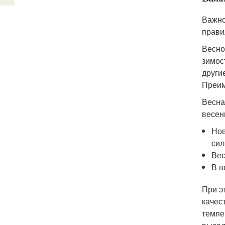
Важно
прави
Весно
зимос
други
Преим
Весна
весен
Нов
сил
Вес
В в
При э
качес
темпе