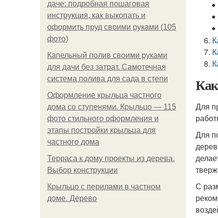
даче: подробная пошаговая
инструкция, как выкопать и
оформить пруд своими руками (105
фото)
К
К
Капельный полив своими руками
К
для дачи без затрат. Самотечная
система полива для сада в степи
Как
Оформление крыльца частного
Для п
дома со ступенями. Крыльцо — 115
работ
фото стильного оформления и
этапы постройки крыльца для
Для п
частного дома
дерев
делае
Терраса к дому проекты из дерева.
тверж
Выбор конструкции
С раз
Крыльцо с перилами в частном
реком
доме. Дерево
возде