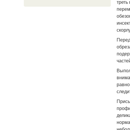
треть
перем
обезо
инсек
скорл
Перед
обрез
подер
часте
Выпол
внима
равно
следи
Присы
профи
делик
норма
небол