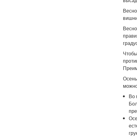
высад
Весно
вишни
Весно
прави
градус
Чтобы
проти
Преим
Осень
можно
Во 
Бол
пре
Осе
ест
гру