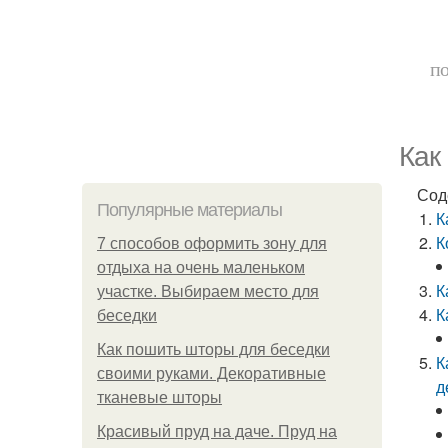
по
Как
Сод
Популярные материалы
К
К
7 способов оформить зону для
отдыха на очень маленьком
К
участке. Выбираем место для
К
беседки
Как пошить шторы для беседки
К
своими руками. Декоративные
д
тканевые шторы
Красивый пруд на даче. Пруд на