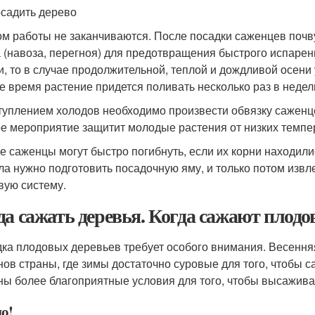
осадить дерево
ом работы не заканчиваются. После посадки саженцев поч
 (навоза, перегноя) для предотвращения быстрого испарен
и, то в случае продолжительной, теплой и дождливой осени 
е время растение придется поливать несколько раз в недел
туплением холодов необходимо произвести обвязку саженц
е мероприятие защитит молодые растения от низких темпер
е саженцы могут быстро погибнуть, если их корни находили
ла нужно подготовить посадочную яму, и только потом извл
вую систему.
да сажать деревья. Когда сажают плодо
ка плодовых деревьев требует особого внимания. Весення
нов страны, где зимы достаточно суровые для того, чтобы 
ны более благоприятные условия для того, чтобы высажива
о!