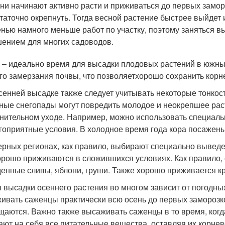
ни начинают активно расти и приживаться до первых замор
таточно окрепнуть. Тогда весной растение быстрее выйдет и
нью намного меньше работ по участку, поэтому заняться в
ением для многих садоводов.
 – идеально время для высадки плодовых растений в южны
го замерзания почвы, что позволяетхорошо сохранить корн
сенней высадке также следует учитывать некоторые тонкос
ные снегопады могут повредить молодое и неокрепшее раст
нительном уходе. Например, можно использовать специаль
гоприятные условия. В холодное время года кора посажен
ерных регионах, как правило, выбирают специально выведен
орошо приживаются в сложившихся условиях. Как правило,
енные сливы, яблони, груши. Также хорошо приживается к
 высадки осеннего растения во многом зависит от погодны
ивать саженцы практически всю осень до первых заморозк
щаются. Важно также высаживать саженцы в то время, когда
ают на себя все питательные вещества, оставляя их корнев