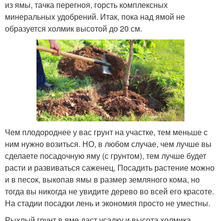
из ямы, тачка перегноя, горсть комплексных
минеральных удобрений. Итак, пока над ямой не
образуется холмик высотой до 20 см.
Чем плодороднее у вас грунт на участке, тем меньше с
ним нужно возиться. НО, в любом случае, чем лучше вы
сделаете посадочную яму (с грунтом), тем лучше будет
расти и развиваться саженец, Посадить растение можно
и в песок, выкопав ямы в размер земляного кома, но
тогда вы никогда не увидите дерево во всей его красоте.
На стадии посадки лень и экономия просто не уместны.
Рыхлый грунт в яме даст усадку и высота холмика