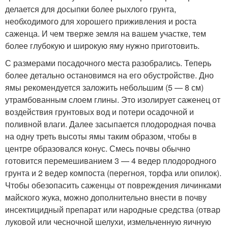
делается для досыпки более рыхлого грунта,
необходимого для хорошего приживления и роста
саженца. И чем тверже земля на вашем участке, тем
более глубокую и широкую яму нужно приготовить.
С размерами посадочного места разобрались. Теперь
более детально остановимся на его обустройстве. Дно
ямы рекомендуется заложить небольшим (5 — 8 см)
утрамбованным слоем глины. Это изолирует саженец от
воздействия грунтовых вод и потери осадочной и
поливной влаги. Далее засыпается плодородная почва
на одну треть высоты ямы таким образом, чтобы в
центре образовался конус. Смесь почвы обычно
готовится перемешиванием 3 — 4 ведер плодородного
грунта и 2 ведер компоста (перегноя, торфа или опилок).
Чтобы обезопасить саженцы от повреждения личинками
майского жука, можно дополнительно внести в почву
инсектицидный препарат или народные средства (отвар
луковой или чесночной шелухи, измельченную яичную