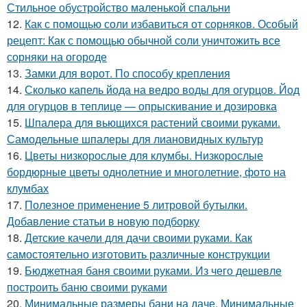
Стильное обустройство маленькой спальни
12.
Как с помощью соли избавиться от сорняков. Особый
рецепт: Как с помощью обычной соли уничтожить все
сорняки на огороде
13.
Замки для ворот. По способу крепления
14.
Сколько капель йода на ведро воды для огурцов. Йод
для огурцов в теплице — опрыскивание и дозировка
15.
Шпалера для вьющихся растений своими руками.
Самодельные шпалеры для лиановидных культур
16.
Цветы низкорослые для клумбы. Низкорослые
бордюрные цветы однолетние и многолетние, фото на
клумбах
17.
Полезное применение 5 литровой бутылки.
Добавление статьи в новую подборку
18.
Детские качели для дачи своими руками. Как
самостоятельно изготовить различные конструкции
19.
Бюджетная баня своими руками. Из чего дешевле
построить баню своими руками
20.
Минимальные размеры бани на даче. Минимальные