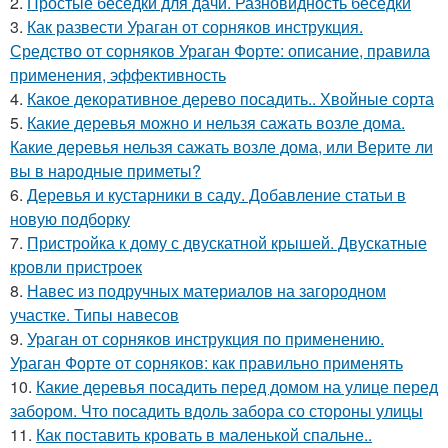
2.
Простые беседки для дачи. Разновидность беседки
3.
Как развести Ураган от сорняков инструкция.
Средство от сорняков Ураган Форте: описание, правила
применения, эффективность
4.
Какое декоративное дерево посадить.. Хвойные сорта
5.
Какие деревья можно и нельзя сажать возле дома.
Какие деревья нельзя сажать возле дома, или Верите ли
вы в народные приметы?
6.
Деревья и кустарники в саду. Добавление статьи в
новую подборку
7.
Пристройка к дому с двускатной крышей. Двускатные
кровли пристроек
8.
Навес из подручных материалов на загородном
участке. Типы навесов
9.
Ураган от сорняков инструкция по применению.
Ураган Форте от сорняков: как правильно применять
10.
Какие деревья посадить перед домом на улице перед
забором. Что посадить вдоль забора со стороны улицы
11.
Как поставить кровать в маленькой спальне..