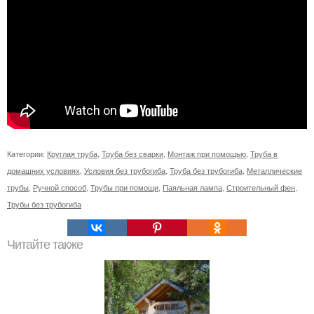
Категории:
Круглая труба
,
Труба без сварки
,
Монтаж при помощью
,
Труба в
домашних условиях
,
Условия без трубогиба
,
Труба без трубогиба
,
Металлические
трубы
,
Ручной способ
,
Трубы при помощи
,
Паяльная лампа
,
Строительный фен
,
Трубы без трубогиба
Читайте также