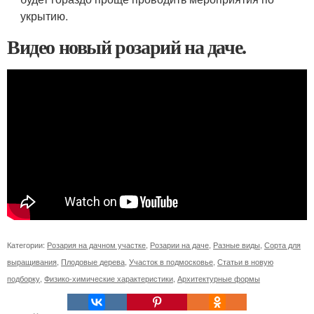
укрытию.
Видео новый розарий на даче.
Категории:
Розария на дачном участке
,
Розарии на даче
,
Разные виды
,
Сорта для
выращивания
,
Плодовые дерева
,
Участок в подмосковье
,
Статьи в новую
подборку
,
Физико-химические характеристики
,
Архитектурные формы