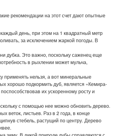
какие рекомендации на этот счет дают опытные
каждый день, при этом на 1 квадратный метр
поливать, за исключением жаркой погоды. В
ни дубка. Это важно, поскольку саженец еще
потребность в рыхлении может мульча,
ку применять нельзя, а вот минеральные
ных хорошо подкормить дуб, является «Кемира-
 поспособствовав их ускоренному росту и
оскольку с помощью нее можно обновить дерево.
х веток, листьев. Раз в 2 года, в конце
ипнув стебель, растущий по центру. Дерево
ивее.
 на зиму. В дикой природе дубы справляются с