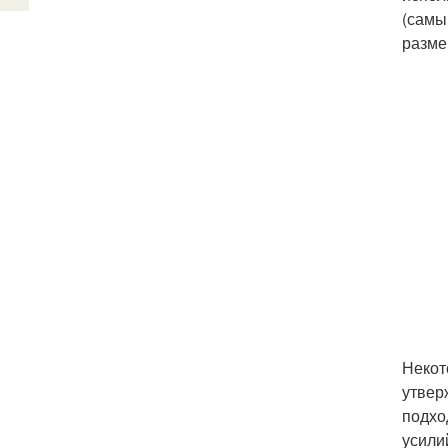
(самы
разме
Некот
утвер
подхо
усили