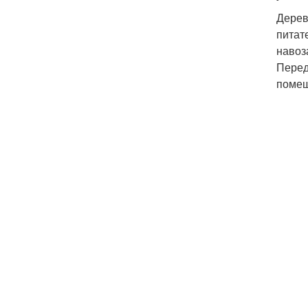
Дерев
питат
навоз
Перед
помещ