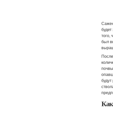
Сажен
будет
того,
был в
выращ
После
колич
почвы
опавш
будут
ствол
предп
Как