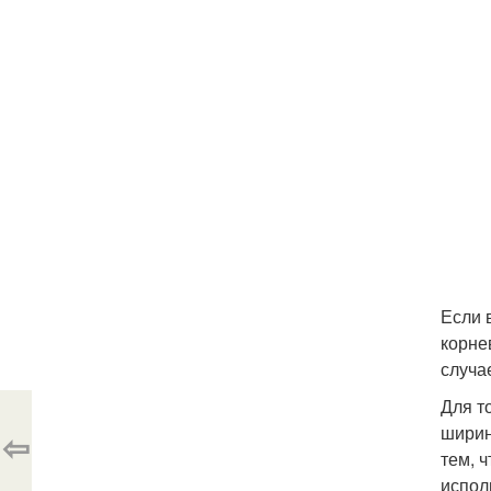
Если 
корне
случа
Для т
ширин
⇦
тем, 
испол