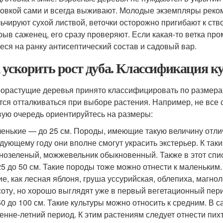
овкой сами и всегда выживают. Молодые экземпляры реком
ьчируют сухой листвой, веточки осторожно пригибают к ст
рыв саженец, его сразу проверяют. Если какая-то ветка пр
еся на ранку антисептический состав и садовый вар.
 ускорить рост дуба. Классификация к
орастущие деревья принято классифицировать по размерам
тся отталкиваться при выборе растения. Например, не все 
вую очередь ориентируйтесь на размеры:
енькие — до 25 см. Породы, имеющие такую величину отли
дующему году они вполне смогут украсить экстерьер. К так
нозеленый, можжевельник обыкновенный. Также в этот спи
25 до 50 см. Такие породы тоже можно отнести к маленьким
ие, как лесная яблоня, груша уссурийская, облепиха, магно
оту, но хорошо выглядят уже в первый вегетационный пер
50 до 100 см. Такие культуры можно относить к средним. В 
енне-летний период. К этим растениям следует отнести пих