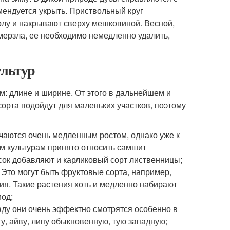
ендуется укрыть. Приствольный круг
волу и накрывают сверху мешковиной. Весной,
омерзла, ее необходимо немедленно удалить,
ультур
: длине и ширине. От этого в дальнейшем и
сорта подойдут для маленьких участков, поэтому
чаются очень медленным ростом, однако уже к
им культурам принято относить самшит
сок добавляют и карликовый сорт лиственницы;
. Это могут быть фруктовые сорта, например,
лия. Такие растения хоть и медленно набирают
иод;
саду они очень эффектно смотрятся особенно в
ту, айву, липу обыкновенную, тую западную;