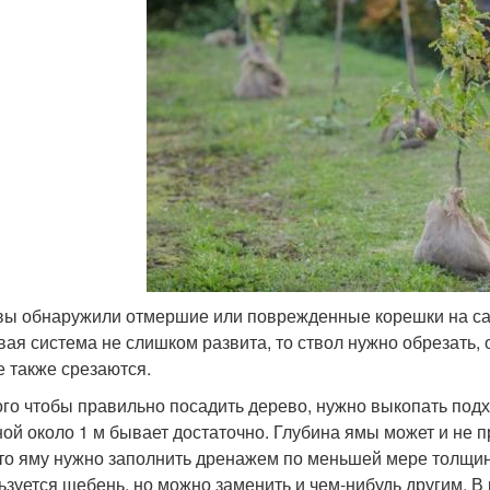
вы обнаружили отмершие или поврежденные корешки на саж
вая система не слишком развита, то ствол нужно обрезать, о
е также срезаются.
ого чтобы правильно посадить дерево, нужно выкопать под
ой около 1 м бывает достаточно. Глубина ямы может и не 
что яму нужно заполнить дренажем по меньшей мере толщин
ьзуется щебень, но можно заменить и чем-нибудь другим. В