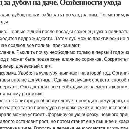
д за дубом на даче. Особенности ухода
адив дубок, нельзя забывать про уход за ним. Посмотрим, 
оды.
ив. Первые 7 дней после посадки саженец нужно поливать 
ходится ведро жидкости. Затем дуб можно практически не 
чае осадков все поливы прекращают.
ление. Рыхлить почву необходимо только в первый год жиз
од и может быть подвержен влиянию сорняков. Сократить 
ример, древесный опил.
кормка. Удобрять культуру начинают на второй год. Органи
тавы вполне допустимы. Одним из лучших средств, способ
версал». Оно доставит все необходимые элементы корням,
вильному развитию.
езка. Санитарную обрезку следует проводить регулярно, п
лючается такая процедура в уборке сухих и нежизнеспособны
раля можно устроить формирующую обрезку, немного прищ
адолго остановит рост, но потом станет еще пышнее и крас
готовка к зиме. Взрослые деревья не нуждаются в укрытии