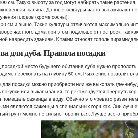
200 см. Такую высоту за год могут набирать такие растения,
кновенная, калина. Данные культуры часто высаживают не
учения плодов (кроме сосны);
200 см и выше. Такие культуры отличаются максимально и
дворе частного дома при этом подальше от построек, так к
ной навредить зданиям. К таким относят тополь пирамидаль
ва для дуба. Правила посадки
 посадкой место будущего обитания дуба нужно прополоть и
одимо перекопать на глубину 50 см. Рыхление позволит вл
к для посадки можно приобрести или же выкопать где-нибуд
ь покупки или выкапывания, то рекомендуется обернуть кор
я помещать саженцы в воду. Обычно это чревато развитием 
ыми являются саженцы в специальных горшках. Они лучше п
тый грунт можно не сильно торопиться. Лучше всего приобре