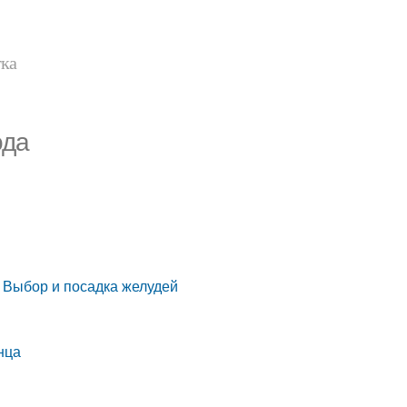
тка
ода
3: Выбор и посадка желудей
нца