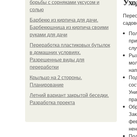
Ухо
борьбы с сорняками уксусом и
солью
Перес
Барбекю из кирпича для дачи.
садов
Барбекюшница из кирпича своими
Пол
руками для дачи
при
Переработка пластиковых бутылок
слу
в домашних условиях.
Рых
Разрешенные виды для
мол
переработки
нап
Под
Крыльцо на 2 стороны.
сос
Планирование
Уни
Летний вариант закрытой беседки.
пра
Разработка проекта
Обр
Зак
фев
нен
Под