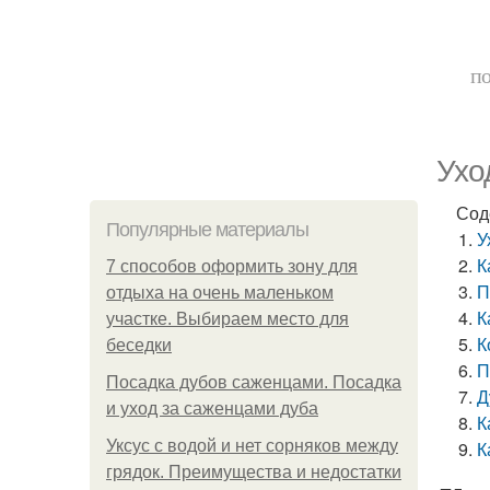
по
Ухо
Сод
Популярные материалы
У
К
7 способов оформить зону для
П
отдыха на очень маленьком
К
участке. Выбираем место для
К
беседки
П
Посадка дубов саженцами. Посадка
Д
и уход за саженцами дуба
К
Уксус с водой и нет сорняков между
К
грядок. Преимущества и недостатки