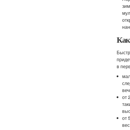
зим
мул
отк
нан
Как
Быстр
приде
в пер
мал
сле
веч
от 
так
выс
от 
вес