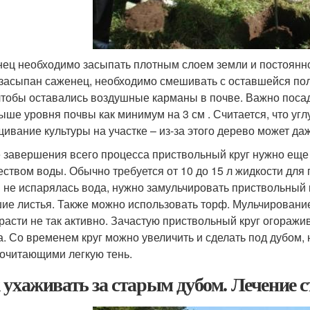
ец необходимо засыпать плотным слоем земли и постоянно
 засыпан саженец, необходимо смешивать с оставшейся пол
 чтобы оставались воздушные карманы в почве. Важно посад
ыше уровня почвы как минимум на 3 см . Считается, что уг
ивание культуры на участке – из-за этого дерево может даж
 завершения всего процесса приствольный круг нужно еще
еством воды. Обычно требуется от 10 до 15 л жидкости для 
 не испарялась вода, нужно замульчировать приствольный 
ие листья. Также можно использовать торф. Мульчирование
 расти не так активно. Зачастую приствольный круг огораж
а. Со временем круг можно увеличить и сделать под дубом,
очитающими легкую тень.
 ухаживать за старым дубом. Лечение 