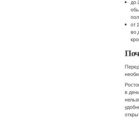
до 
обы
пол
от 
во 
кро
Поч
Перед
необх
Росто
в ден
нельз
удобн
откры