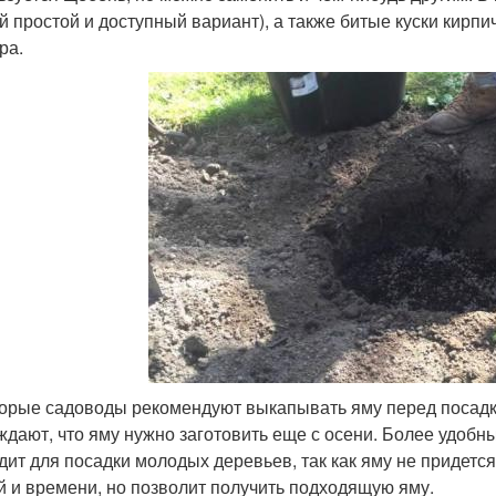
й простой и доступный вариант), а также битые куски кирп
ра.
орые садоводы рекомендуют выкапывать яму перед посадкой
ждают, что яму нужно заготовить еще с осени. Более удобн
дит для посадки молодых деревьев, так как яму не придется
й и времени, но позволит получить подходящую яму.