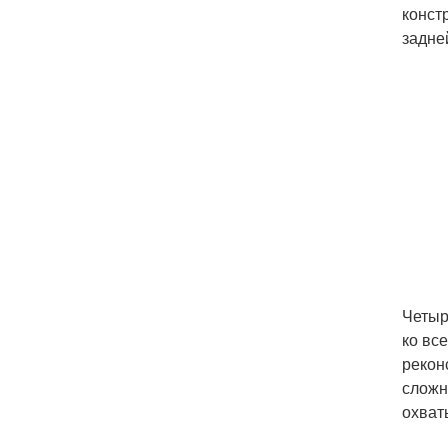
конст
задне
Четыр
ко вс
рекон
сложн
охват