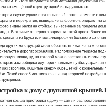
рытием. В итоге получается асимметричная двускатная кр
вля со смещённой к центру одной из наружных стен.
втором случае удлиняется коньковый прогон и вместе с ни
эрлата и перекрытия, вышедшие за фронтон, опирают на ст
фото видны балки на стойках, вынесенные за пределы дом
анды. В отличие от первого варианта такой проект более 
ь сделаны из бруса или металлопрофиля большого сечения
ди других конструкций стоит обратить внимание на много
оительстве дорогих особняков. Расположение террасы под 
сторную площадку, на которой можно расставить столы, сту
оторые застройщики идут оригинальным путём, устраивая к
т раз стропила, обшитые сверху обрешёткой с кровельным 
йки. Такой способ монтажа крыши над террасой потребует 
струкциями.
стройка к дому с двускатной крышей
катная крыша пристройки к дому — самый распространенны
ма, а монтаж кровельного покрытия сводится к зашивке ров