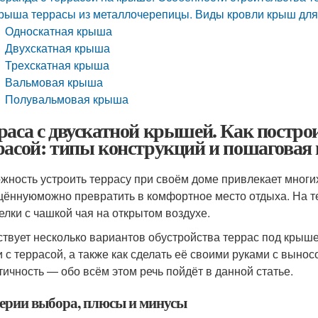
рыша террасы из металлочерепицы. Виды кровли крыш для 
Односкатная крыша
Двухскатная крыша
Трехскатная крыша
Вальмовая крыша
Полувальмовая крыша
раса с двускатной крышей. Как постро
расой: типы конструкций и пошаговая
жность устроить террасу при своём доме привлекает многи
ённуюможно превратить в комфортное место отдыха. На те
елки с чашкой чая на открытом воздухе.
твует несколько вариантов обустройства террас под крыше
 с террасой, а также как сделать её своими руками с вынос
тичность — обо всём этом речь пойдёт в данной статье.
ерии выбора, плюсы и минусы