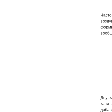
Часто
возду
формы
вообщ
Двуск
капит
добав