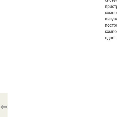
прист
компо
визуа
постр
компо
однос
⇦