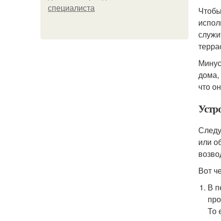
специалиста
Чтобы
испол
служи
терра
Минус
дома,
что о
Устр
Следу
или о
возво
Вот ч
В п
про
То 