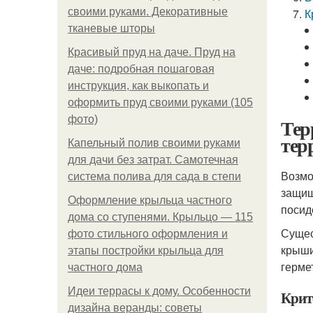
своими руками. Декоративные
К
тканевые шторы
Красивый пруд на даче. Пруд на
даче: подробная пошаговая
инструкция, как выкопать и
оформить пруд своими руками (105
фото)
Тер
тер
Капельный полив своими руками
для дачи без затрат. Самотечная
Возмо
система полива для сада в степи
защищ
Оформление крыльца частного
посид
дома со ступенями. Крыльцо — 115
Сущес
фото стильного оформления и
крыши
этапы постройки крыльца для
герме
частного дома
Идеи террасы к дому. Особенности
Крит
дизайна веранды: советы