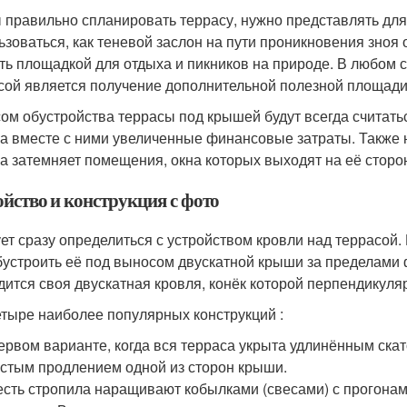
 правильно спланировать террасу, нужно представлять для 
ьзоваться, как теневой заслон на пути проникновения зноя 
ть площадкой для отдыха и пикников на природе. В любом 
сой является получение дополнительной полезной площади
ом обустройства террасы под крышей будут всегда считать
 а вместе с ними увеличенные финансовые затраты. Также 
на затемняет помещения, окна которых выходят на её сторо
ойство и конструкция с фото
ет сразу определиться с устройством кровли над террасой.
бустроить её под выносом двускатной крыши за пределами 
дится своя двускатная кровля, конёк которой перпендикуля
етыре наиболее популярных конструкций :
ервом варианте, когда вся терраса укрыта удлинённым скат
стым продлением одной из сторон крыши.
есть стропила наращивают кобылками (свесами) с прогона