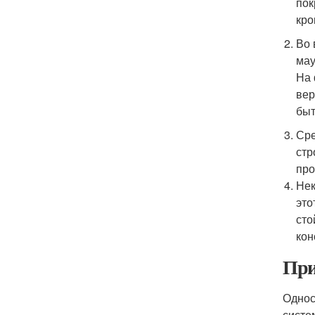
пок
кро
Во 
мау
На 
вер
быт
Сре
стр
про
Нек
это
сто
кон
При
Однос
систе