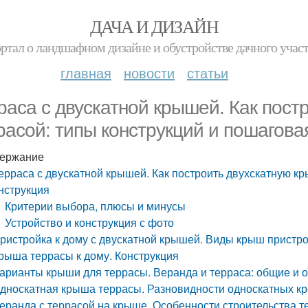
ДАЧА И ДИЗАЙН
ртал о ландшафном дизайне и обустройстве дачного учас
главная
новости
статьи
раса с двускатной крышей. Как пост
расой: типы конструкций и пошагова
ержание
ерраса с двускатной крышей. Как построить двухскатную кр
нструкция
Критерии выбора, плюсы и минусы
Устройство и конструкция с фото
ристройка к дому с двускатной крышей. Виды крыш пристр
рыша террасы к дому. Конструкция
арианты крыши для террасы. Веранда и терраса: общие и 
дноскатная крыша террасы. Разновидности односкатных к
еранда с террасой на крыше. Особенности строительства 