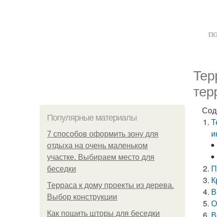
по
Тер
тер
Сод
Популярные материалы
Т
и
7 способов оформить зону для
отдыха на очень маленьком
участке. Выбираем место для
П
беседки
К
Терраса к дому проекты из дерева.
В
Выбор конструкции
О
Как пошить шторы для беседки
В