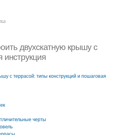
тка
роить двухскатную крышу с
я инструкция
ышу с террасой: типы конструкций и пошаговая
оек
отличительные черты
ровель
террасы