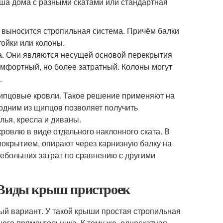
ыша дома с разными скатами или стандартная
м выносится стропильная система. Причём балки
ойки или колоны.
а. Они являются несущей основой перекрытия
комфортный, но более затратный. Колоны могут
.
щипцовые кровли. Такое решение применяют на
одним из щипцов позволяет получить
лья, кресла и диваны.
ровлю в виде отдельного наклонного ската. В
покрытием, опирают через карнизную балку на
небольших затрат по сравнению с другими
. Виды крыш пристроек
й вариант. У такой крыши простая стропильная
ного прямоугольника. К тому же, односкатная