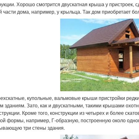
рукции. Хорошо смотрится двускатная крыша у пристроек, с
й части дома, например, у крыльца. Так дом приобретает б
ехскатные, купольные, вальмовые крыши пристройки редки
ем зданиям. Зато, как и двускатными, такими крышами охо
струкции. Кроме того, конструкции из четырех и более скат
ой формы, например, Г-образную, построенную около одного
ывающую три стены здания.