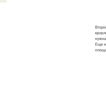
Второ
кровл
нужна
Еще н
площа