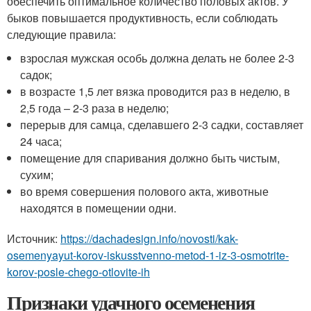
обеспечить оптимальное количество половых актов. У
быков повышается продуктивность, если соблюдать
следующие правила:
взрослая мужская особь должна делать не более 2-3
садок;
в возрасте 1,5 лет вязка проводится раз в неделю, в
2,5 года – 2-3 раза в неделю;
перерыв для самца, сделавшего 2-3 садки, составляет
24 часа;
помещение для спаривания должно быть чистым,
сухим;
во время совершения полового акта, животные
находятся в помещении одни.
Источник:
https://dachadesign.info/novosti/kak-
osemenyayut-korov-iskusstvenno-metod-1-iz-3-osmotrite-
korov-posle-chego-otlovite-ih
Признаки удачного осеменения