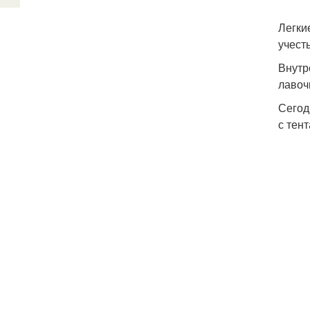
Легки
учест
Внутр
лавоч
Сегод
с тен