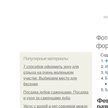
по
Фот
фор
Сод
Популярные материалы
Ф
И
7 способов оформить зону для
К
отдыха на очень маленьком
Б
участке. Выбираем место для
беседки
Б
Посадка дубов саженцами. Посадка
Фот
и уход за саженцами дуба
раз
Уксус с водой и нет сорняков между