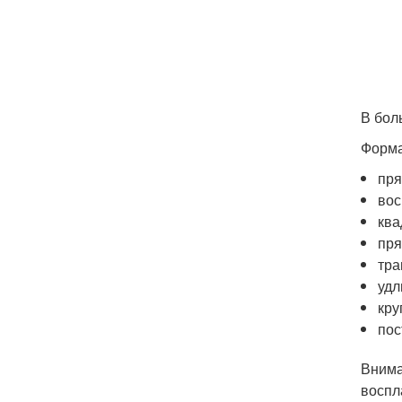
В бол
Форма
пря
вос
ква
пря
тра
удл
кру
пос
Внима
воспл