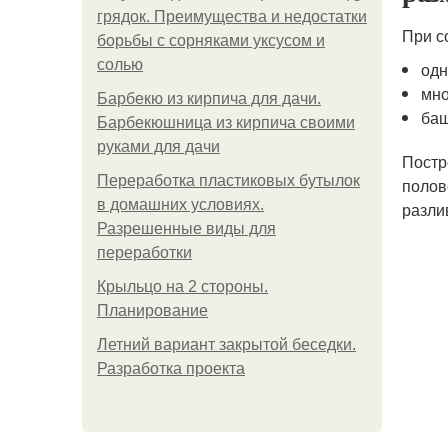
грядок. Преимущества и недостатки
При с
борьбы с сорняками уксусом и
солью
одн
мно
Барбекю из кирпича для дачи.
баш
Барбекюшница из кирпича своими
руками для дачи
Постр
Переработка пластиковых бутылок
полов
в домашних условиях.
разли
Разрешенные виды для
переработки
Крыльцо на 2 стороны.
Планирование
Летний вариант закрытой беседки.
Разработка проекта