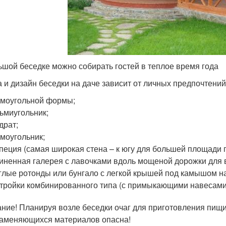
ьшой беседке можно собирать гостей в теплое время года
 и дизайн беседки на даче зависит от личных предпочтений
моугольной формы;
ьмиугольник;
драт;
моугольник;
пеция (самая широкая стена – к югу для большей площади 
иненная галерея с лавочками вдоль мощеной дорожки для 
глые ротонды или бунгало с легкой крышей под камышом на
тройки комбинированного типа (с примыкающими навесами
ние! Планируя возле беседки очаг для приготовления пищи,
аменяющихся материалов опасна!