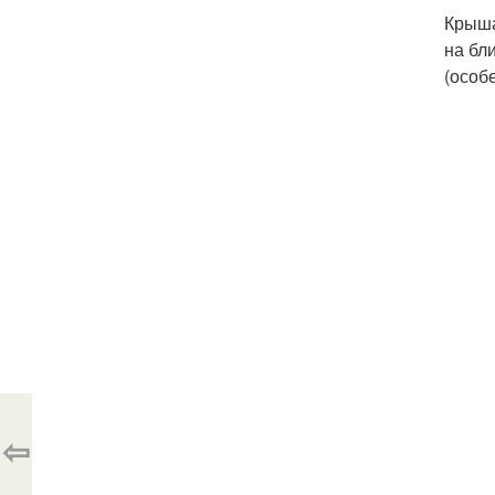
Крыша
на бл
(особ
⇦