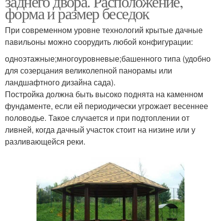
заднего двора. Расположение,
форма и размер беседок
При современном уровне технологий крытые дачные
павильоны можно соорудить любой конфигурации:
Беседки во дворе
Беседки для дачи
одноэтажные;многоуровневые;башенного типа (удобно
для созерцания великолепной панорамы или
ландшафтного дизайна сада).
Постройка должна быть высоко поднята на каменном
Летняя беседка
Полуоткрытая беседка
фундаменте, если ей периодически угрожает весеннее
половодье. Такое случается и при подтоплении от
ливней, когда дачный участок стоит на низине или у
разливающейся реки.
Закрытые беседки
Современные беседки