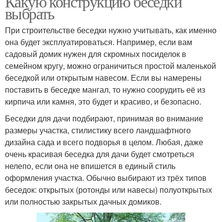
Какую конструкцию беседки
выбрать
При строительстве беседки нужно учитывать, как именно
она будет эксплуатироваться. Например, если вам
Садовые беседки
Беседки в челябинске
садовый домик нужен для скромных посиделок в
семейном кругу, можно ограничиться простой маленькой
беседкой или открытым навесом. Если вы намерены
поставить в беседке мангал, то нужно соорудить её из
Деревянные беседки
Беседка для дачи
кирпича или камня, это будет и красиво, и безопасно.
Беседки для дачи подбирают, принимая во внимание
размеры участка, стилистику всего ландшафтного
дизайна сада и всего подворья в целом. Любая, даже
Деревянная беседка
Беседка из дерева
очень красивая беседка для дачи будет смотреться
нелепо, если она не впишется в единый стиль
оформления участка. Обычно выбирают из трёх типов
беседок: открытых (ротонды или навесы) полуоткрытых
Беседка с
или полностью закрытых дачных домиков.
четырехскатной
Беседки с полом и
крышей