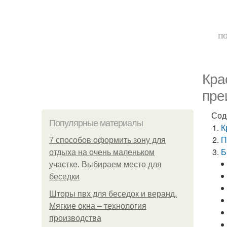
по
Кра
пре
Сод
Популярные материалы
К
П
7 способов оформить зону для
Б
отдыха на очень маленьком
участке. Выбираем место для
беседки
Шторы пвх для беседок и веранд.
Мягкие окна – технология
производства