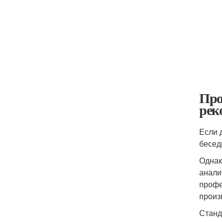
Про
рек
Если 
бесед
Однак
анали
профе
произ
Станд