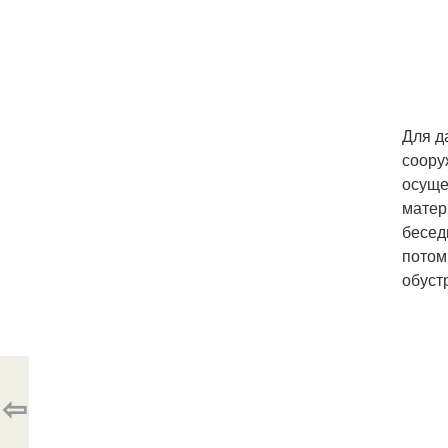
Для д
соору
осуще
матер
бесед
потом
обуст
⇦