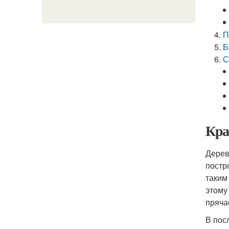
П
Б
С
Кра
Дерев
постр
таким
этому
пряча
В пос