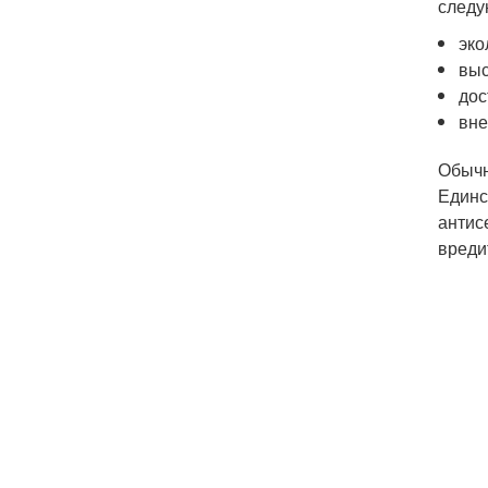
следу
эко
выс
дос
вне
Обычн
Единс
антис
вреди