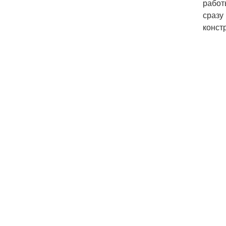
работ
сразу
конст