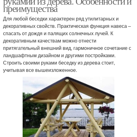
рукамии из дерева. Особенности и
преимущества
Для любой беседки характерен ряд утилитарных и
декоративных свойств. Практическая функция навеса –
Красивая беседка
Бюджетная беседка
спасать от дождя и палящих солнечных лучей. К
декоративным качествам можно отнести
притягательный внешний вид, гармоничное сочетание с
ландшафтным дизайном и другими постройками.
Беседка с мангалом
Беседки для дачи
Строить своими руками беседку из дерева стоит,
учитывая все вышеизложенное.
Дачная беседка
Беседка с террасой