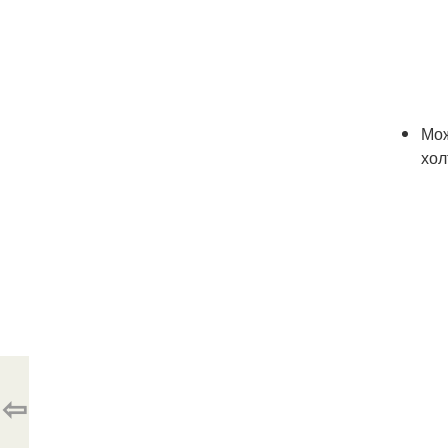
Мож
хол
⇦