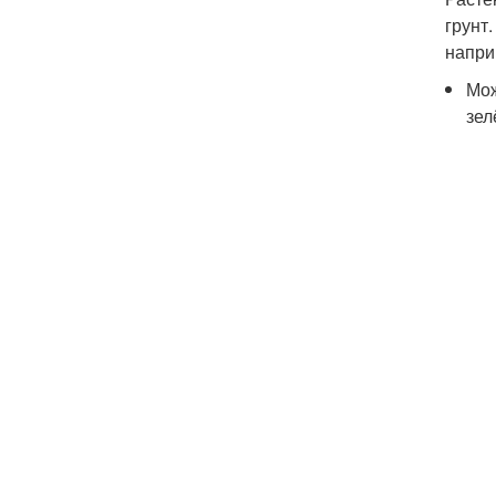
грунт
напри
Мож
зел