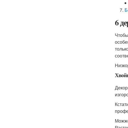
Б
6 д
Чтобы
особе
тольк
соотв
Низко
Хвой
Декор
изгор
Кстат
профе
Можже
Расте