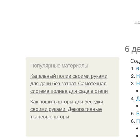
по
6 д
Сод
Популярные материалы
6
Н
Капельный полив своими руками
Н
для дачи без затрат. Самотечная
система полива для сада в степи
Д
Как пошить шторы для беседки
своими руками. Декоративные
Б
тканевые шторы
П