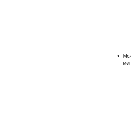
Мож
мет