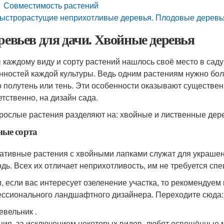
Совместимость растений
ыстрорастущие неприхотливые деревья. Плодовые деревь
еревьев для дачи. Хвойные деревья
 каждому виду и сорту растений нашлось своё место в саду
нностей каждой культуры. Ведь одним растениям нужно бол
о полутень или тень. Эти особенности оказывают существен
етственно, на дизайн сада.
рослые растения разделяют на: хвойные и лиственные дерев
ные сорта
ативные растения с хвойными лапками служат для украшени
одь. Всех их отличает неприхотливость, им не требуется сп
и, если вас интересует озеленение участка, то рекомендуе
ссионального ландшафтного дизайнера. Переходите сюда:
вельник .
ния, за исключением некоторых видов, любят освещённые 