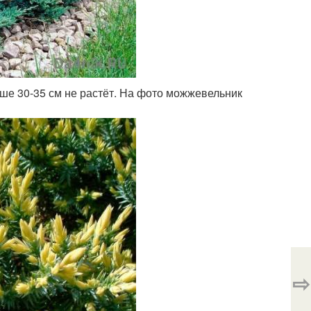
ше 30-35 см не растёт. На фото можжевельник
⇨