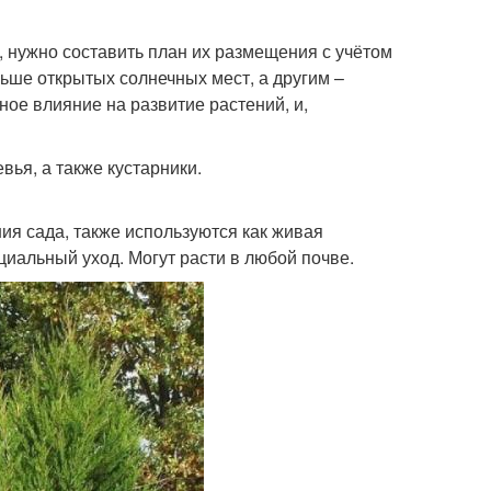
ростом
, нужно составить план их размещения с учётом
ьше открытых солнечных мест, а другим –
ликовые дерева
Декоративные дерева
ное влияние на развитие растений, и,
ья, а также кустарники.
я сада, также используются как живая
ециальный уход. Могут расти в любой почве.