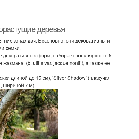
рорастущие деревья
 них зонах дач. Бесспорно, они декоративны и
ми семьи.
её декоративных форм, набирает популярность б.
жакмана (b. utilis var. jacquemontii), а также ее
жки длиной до 15 см), 'Silver Shadow' (плакучая
, шириной 7 м).