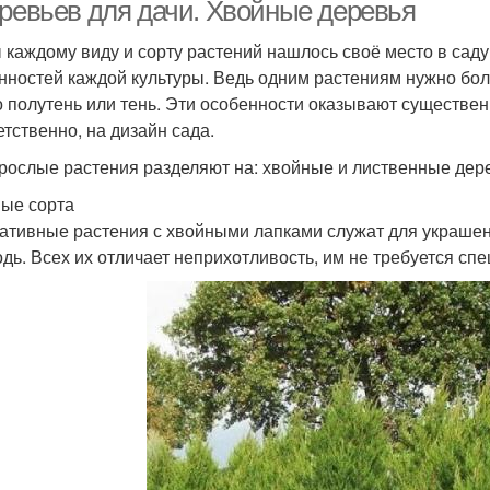
дерева
еревьев для дачи. Хвойные деревья
 каждому виду и сорту растений нашлось своё место в саду
нностей каждой культуры. Ведь одним растениям нужно бол
иственные дерева
Дерева для посадки
Кар
о полутень или тень. Эти особенности оказывают существен
етственно, на дизайн сада.
рослые растения разделяют на: хвойные и лиственные дерев
ые сорта
Дерева в саду
ативные растения с хвойными лапками служат для украшени
одь. Всех их отличает неприхотливость, им не требуется сп