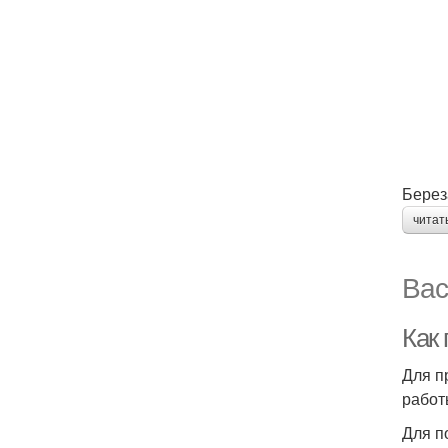
Берез
читат
Вас
Как
Для п
работ
Для п