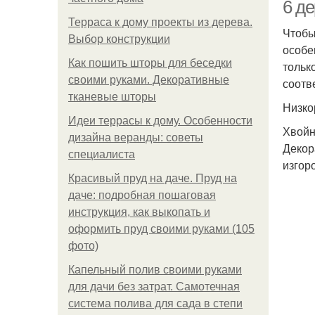
6 д
Терраса к дому проекты из дерева.
Чтобы
Выбор конструкции
особе
Л
Как пошить шторы для беседки
тольк
своими руками. Декоративные
соотв
тканевые шторы
Низко
Идеи террасы к дому. Особенности
Хвойн
дизайна веранды: советы
Декор
специалиста
изгор
Красивый пруд на даче. Пруд на
даче: подробная пошаговая
инструкция, как выкопать и
оформить пруд своими руками (105
фото)
Капельный полив своими руками
для дачи без затрат. Самотечная
система полива для сада в степи