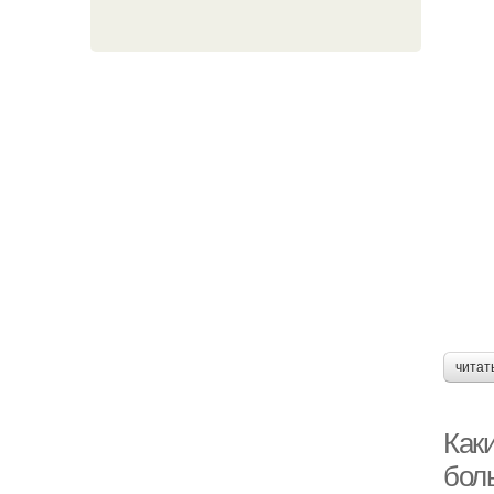
читат
Как
бол