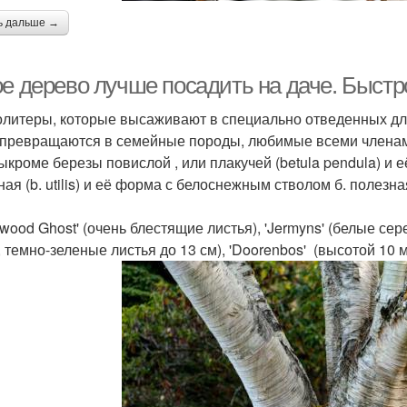
ь дальше →
ое дерево лучше посадить на даче. Быст
олитеры, которые высаживают в специально отведенных для
 превращаются в семейные породы, любимые всеми члена
ыкроме березы повислой , или плакучей (betula pendula) и 
ая (b. utilis) и её форма с белоснежным стволом б. полезная 
wood Ghost' (очень блестящие листья), 'Jermyns' (белые сере
, темно-зеленые листья до 13 см), 'Doorenbos' (высотой 10 м