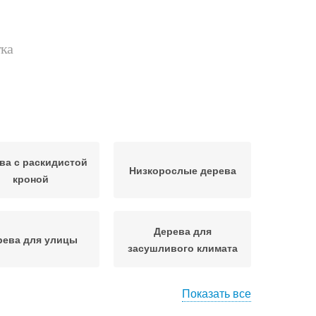
тка
ва с раскидистой
Низкорослые дерева
кроной
Дерева для
рева для улицы
засушливого климата
Показать все
Дерева с быстрым
одовые дерева