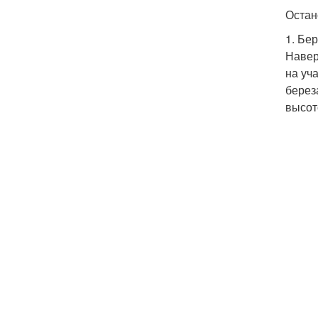
Остан
1. Бе
Навер
на уч
берез
высот