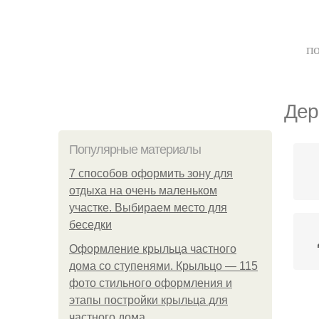
по
Дер
Популярные материалы
7 способов оформить зону для
отдыха на очень маленьком
участке. Выбираем место для
беседки
Оформление крыльца частного
дома со ступенями. Крыльцо — 115
фото стильного оформления и
этапы постройки крыльца для
частного дома