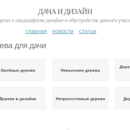
ДАЧА И ДИЗАЙН
ртал о ландшафном дизайне и обустройстве дачного учас
главная
новости
статьи
ева для дачи
Дере
Хвойные дерева
Невысокие дерева
Дерева в дизайне
Неприхотливые дерева
Де
Быстрорастущие
Дерева для сада
Пл