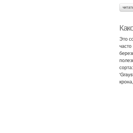
читат
Как
Это с
часто
берез
полезн
сорта:
'Grays
крона