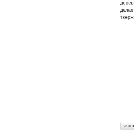
дерев
делае
тверж
читат