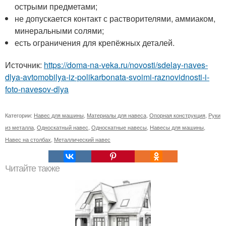
острыми предметами;
не допускается контакт с растворителями, аммиаком,
минеральными солями;
есть ограничения для крепёжных деталей.
Источник:
https://doma-na-veka.ru/novosti/sdelay-naves-
dlya-avtomobilya-iz-polikarbonata-svoimi-raznovidnosti-i-
foto-navesov-dlya
Категории:
Навес для машины
,
Материалы для навеса
,
Опорная конструкция
,
Руки
из металла
,
Односкатный навес
,
Односкатные навесы
,
Навесы для машины
,
Навес на столбах
,
Металлический навес
Читайте также