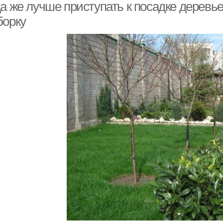
да же лучше приступать к посадке деревь
борку