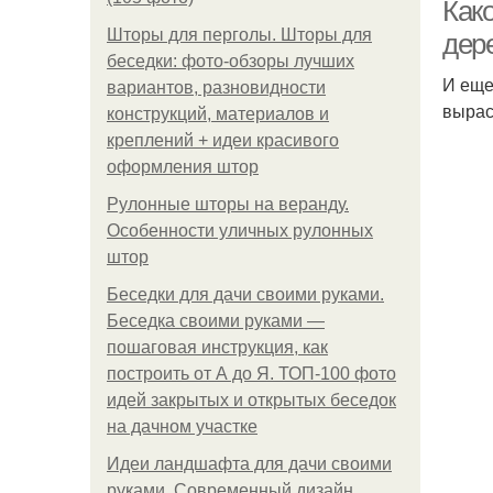
Как
Шторы для перголы. Шторы для
дер
беседки: фото-обзоры лучших
И еще
вариантов, разновидности
вырас
конструкций, материалов и
креплений + идеи красивого
оформления штор
К
Рулонные шторы на веранду.
Особенности уличных рулонных
штор
Беседки для дачи своими руками.
Д
Беседка своими руками —
пошаговая инструкция, как
построить от А до Я. ТОП-100 фото
идей закрытых и открытых беседок
на дачном участке
Идеи ландшафта для дачи своими
руками. Современный дизайн