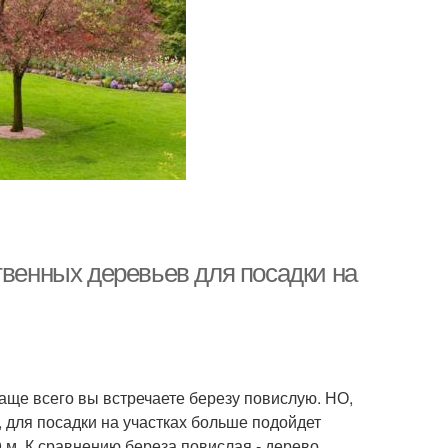
твенных деревьев для посадки на
аще всего вы встречаете березу повислую. НО,
 для посадки на участках больше подойдет
 м. К сравнению береза повислая - дерево