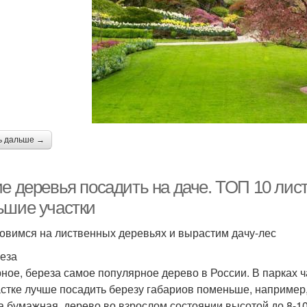
ь дальше →
ие деревья посадить на даче. ТОП 10 лис
ьшие участки
овимся на лиственных деревьях и вырастим дачу-лес
реза
ное, береза самое популярное дерево в России. В парках ч
астке лучше посадить березу габариов поменьше, например,
а бумажная, дерево во взрослом состоянии высотой до 8-10