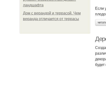
ландшафта
Если 
Дом с верандой и террасой. Чем
плодо
веранда отличается от террасы
читат
Дер
Созда
разли
декор
будет