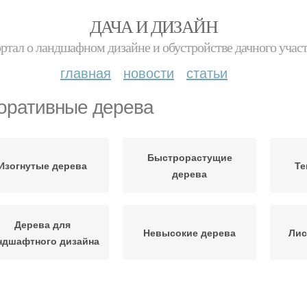
ДАЧА И ДИЗАЙН
ртал о ландшафном дизайне и обустройстве дачного учас
главная
новости
статьи
оративные дерева
Быстрорастущие
Изогнутые дерева
Те
дерева
Дерева для
Невысокие дерева
Лис
ндшафтного дизайна
Хвойные дерева
Дерева для сада
Низ