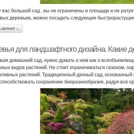
Дерева на садовом
у вас большой сад , вы не ограничены в площади и не рат
участке
вых деревьев, можно посадить следующие быстрорастущие
ь дальше →
евья для ландшафтного дизайна. Какие д
вая домашний сад, нужно думать о нем как о всеобъемлюще
чных видов растений. Не стоит ограничиваться газоном, па
ативных растений. Традиционный дачный сад, основанный
 способствовать сохранению биоразнообразия, радуя все ор