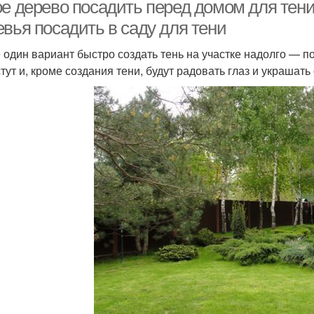
ое дерево посадить перед домом для тени
евья посадить в саду для тени
 один вариант быстро создать тень на участке надолго — п
Декоративно-
Дерева для улицы
Дер
тут и, кроме создания тени, будут радовать глаз и украшать 
лиственные дерева
арликовые дерева
Дерева для дачи
Деко
Дерев
ерева для участка
Комнатные дерева
К
Дерева на участке
Дерева в саду