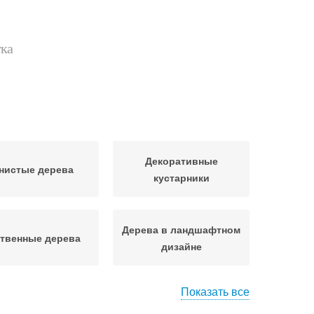
тка
Декоративные
нистые дерева
кустарники
Дерева в ландшафтном
твенные дерева
дизайне
Показать все
корослые дерева
Неприхотливые дерева