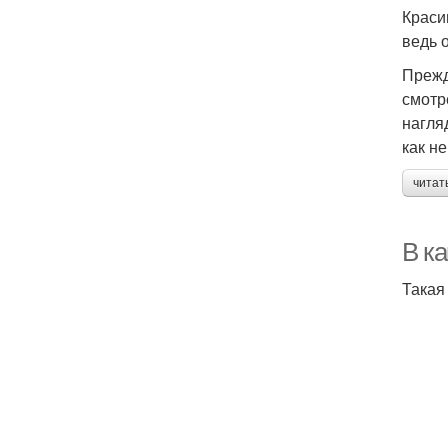
Краси
ведь 
Прежд
смотр
нагля
как н
читат
В к
Такая