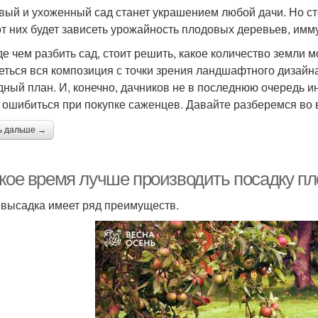
вый и ухоженный сад станет украшением любой дачи. Но сто
от них будет зависеть урожайность плодовых деревьев, имму
е чем разбить сад, стоит решить, какое количество земли м
еться вся композиция с точки зрения ландшафтного дизайна
дный план. И, конечно, дачников не в последнюю очередь ин
е ошибиться при покупке саженцев. Давайте разберемся во 
ь дальше →
акое время лучше производить посадку п
 высадка имеет ряд преимуществ.