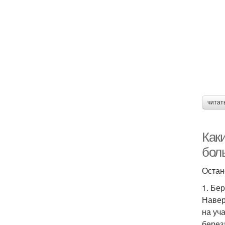
читат
Как
бол
Остан
1. Бе
Навер
на уч
берез