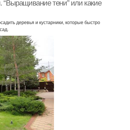
. “Выращивание тени” или какие
осадить деревья и кустарники, которые быстро
ева для посадки
Плодовые дерева
сад.
ративное дерево
Дерева в дизайне
а для небольшого
Фруктовые дерева
сада
омпозиции из
Дерева для
декоративных
приусадебного участка
кустарников