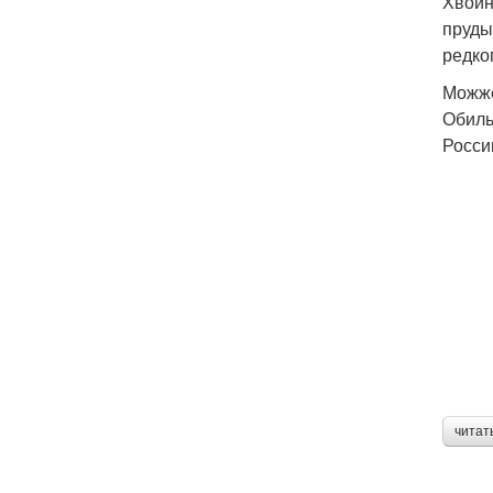
Хвойн
пруды
редко
Можже
Обиль
Росси
читат