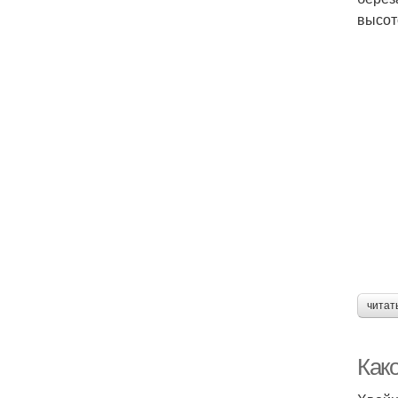
высот
читат
Как