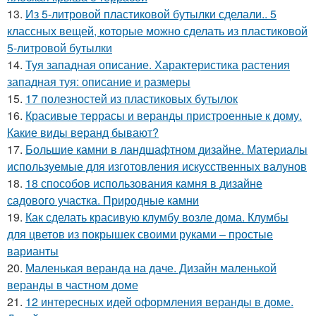
13.
Из 5-литровой пластиковой бутылки сделали.. 5
классных вещей, которые можно сделать из пластиковой
5-литровой бутылки
14.
Туя западная описание. Характеристика растения
западная туя: описание и размеры
15.
17 полезностей из пластиковых бутылок
16.
Красивые террасы и веранды пристроенные к дому.
Какие виды веранд бывают?
17.
Большие камни в ландшафтном дизайне. Материалы
используемые для изготовления искусственных валунов
18.
18 способов использования камня в дизайне
садового участка. Природные камни
19.
Как сделать красивую клумбу возле дома. Клумбы
для цветов из покрышек своими руками – простые
варианты
20.
Маленькая веранда на даче. Дизайн маленькой
веранды в частном доме
21.
12 интересных идей оформления веранды в доме.