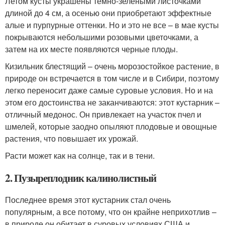
Летом кусты украшены темно-зелеными листочками
длиной до 4 см, а осенью они приобретают эффектные
алые и пурпурные оттенки. Но и это не все – в мае кусты
покрываются небольшими розовыми цветочками, а
затем на их месте появляются черные плоды.
Кизильник блестящий – очень морозостойкое растение, в
природе он встречается в том числе и в Сибири, поэтому
легко переносит даже самые суровые условия. Но и на
этом его достоинства не заканчиваются: этот кустарник –
отличный медонос. Он привлекает на участок пчел и
шмелей, которые заодно опыляют плодовые и овощные
растения, что повышает их урожай.
Расти может как на солнце, так и в тени.
2. Пузыреплодник калинолистный
Последнее время этот кустарник стал очень
популярным, а все потому, что он крайне неприхотлив –
в природе он обитает в суровых условиях США и