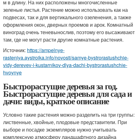
м в длину. На них расположены многочисленные
зеленые листья. Растение можно использовать как на
подвесах, так и для вертикального озеленения, а также
оформления окон, дверных проемов и арок. Комнатный
виноград очень теневынослив, поэтому его высаживают
там, где не могут расти другие комнатные растения.
Источник:
https://ampelnye-
rasteniya.aystroika.info/novosti/samye-bystrorastushchie-
vidy-derevev-i-kustarnikov-dlya-dachi-bystrorastushchie-
hvoynye
Быстрорастущие деревья за год.
Быстрорастущие деревья для сада и
дачи: виды, краткое описание
Условно такие растения можно разделить на три группы:
лиственные, хвойные, плодовые представители. При
выборе и посадке экземпляров нужно учитывать
комплексную атмосферу ландшафтного дизайна