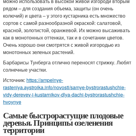
можно использовать в высокой живой изгороди вторым
рядом – для создания объема, защиты (он очень
колючий) и цвета – у этого кустарника есть множество
сортов с самой разнообразной окраской: салатовой,
красной, золотистой, оранжевой. Их можно высаживать
как в монотонных оттенках, так и в сочетании цветов.
Очень хорошо они смотрятся с живой изгородью из
монотонных зеленых растений.
Барбарисы Тунберга отлично переносят стрижку. Любят
солнечные участки.
Источник:
https://ampelnye-
rasteniya.aystroika.info/novosti/samye-bystrorastushchie-
vidy-derevev-i-kustarnikov-dlya-dachi-bystrorastushchie-
hvoynye
Самые быстрорастущие плодовые
деревья. Принципы озеленения
территории