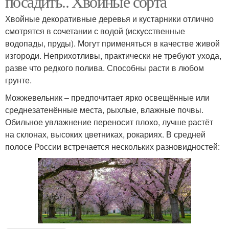
посадить.. Хвойные сорта
Хвойные декоративные деревья и кустарники отлично
смотрятся в сочетании с водой (искусственные
Дерева для небольшого
водопады, пруды). Могут применяться в качестве живой
Плодовые дерева
сада
изгороди. Неприхотливы, практически не требуют ухода,
разве что редкого полива. Способны расти в любом
грунте.
Можжевельник – предпочитает ярко освещённые или
Садовые дерева
Дерева в горшке
среднезатенённые места, рыхлые, влажные почвы.
Обильное увлажнение переносит плохо, лучше растёт
на склонах, высоких цветниках, рокариях. В средней
полосе России встречается нескольких разновидностей:
Мандариновое дерево
Дерево в горшке
Лимонное дерево
Тропическое дерево