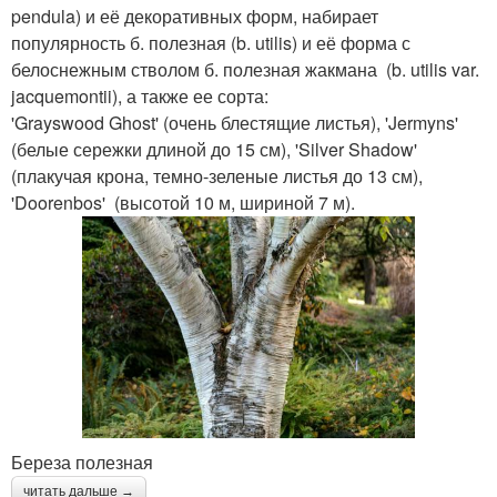
pendula) и её декоративных форм, набирает
популярность б. полезная (b. utilis) и её форма с
белоснежным стволом б. полезная жакмана (b. utilis var.
jacquemontii), а также ее сорта:
'Grayswood Ghost' (очень блестящие листья), 'Jermyns'
(белые сережки длиной до 15 см), 'Silver Shadow'
(плакучая крона, темно-зеленые листья до 13 см),
'Doorenbos' (высотой 10 м, шириной 7 м).
Береза полезная
читать дальше →