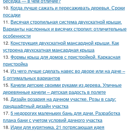
беседка — в чем отличие?
10.
Когда лучше сажать и пересаживать деревья. Сроки
посадки
11.
Висячая стропильная система двухскатной крыши.
Варианты наслонных и висячих стропил: отличительные
особенности
12.
Конструкция двухскатной мансардной крыши. Как
устроена двухскатная мансардная крыша
13.
Формы крыш для домов с пристройкой. Каркасная
пристройка
14.
Из чего лучше сделать навес во дворе или на даче –
5 оптимальных вариантов
15.
Качели детские своими руками из дерева. Уличные
деревянные качели – детская радость в полете
16.
Дизайн розария на дачном участке. Розы в саду:
ландшафтный дизайн участка
17.
5 недорогих маленьких бань для дачи. Разработка
плана бани с учетом условий дачного участка
18.
Идеи для курятника. 21 потрясающая идея