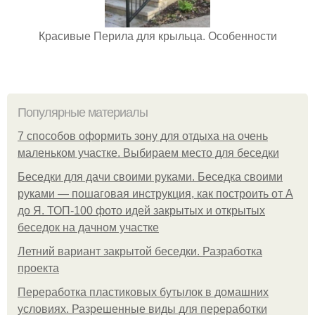
Красивые Перила для крыльца. Особенности
Популярные материалы
7 способов оформить зону для отдыха на очень
маленьком участке. Выбираем место для беседки
Беседки для дачи своими руками. Беседка своими
руками — пошаговая инструкция, как построить от А
до Я. ТОП-100 фото идей закрытых и открытых
беседок на дачном участке
Летний вариант закрытой беседки. Разработка
проекта
Переработка пластиковых бутылок в домашних
условиях. Разрешенные виды для переработки