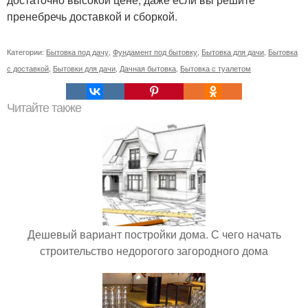
пренебречь доставкой и сборкой.
Категории:
Бытовка под дачу
,
Фундамент под бытовку
,
Бытовка для дачи
,
Бытовка
с доставкой
,
Бытовки для дачи
,
Дачная бытовка
,
Бытовка с туалетом
Читайте также
Дешевый вариант постройки дома. С чего начать
строительство недорогого загородного дома