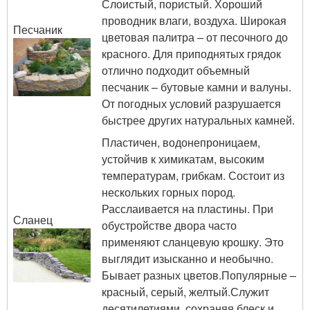
Слоистый, пористый. Хороший
проводник влаги, воздуха. Широкая
Песчаник
цветовая палитра – от песочного до
красного. Для приподнятых грядок
отлично подходит объемный
песчаник – бутовые камни и валуны.
От погодных условий разрушается
быстрее других натуральных камней.
Пластичен, водонепроницаем,
устойчив к химикатам, высоким
температурам, грибкам. Состоит из
нескольких горных пород.
Расслаивается на пластины. При
Сланец
обустройстве двора часто
применяют сланцевую крошку. Это
выглядит изысканно и необычно.
Бывает разных цветов.Популярные –
красный, серый, желтый.Служит
десятилетиями, сохраняя блеск и