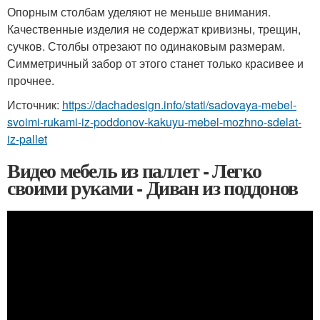
Опорным столбам уделяют не меньше внимания.
Качественные изделия не содержат кривизны, трещин,
сучков. Столбы отрезают по одинаковым размерам.
Симметричный забор от этого станет только красивее и
прочнее.
Источник:
https://dachadesign.info/stati/sadovaya-mebel-
svoimi-rukami-iz-poddonov-kakuyu-mebel-mozhno-sdelat-
iz-pallet
Видео мебель из паллет - Легко
своими руками - Диван из поддонов