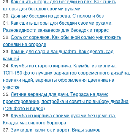
29.
Как сшить шторы для беседки из пвх. Как сшить
шторы для беседок своими руками
30.
Дачные беседки из дерева. С полом и без
31.
Как сшить шторы для беседки своими руками.
Разновидности занавесок для беседок и террас
32.
Соль от сорняков. Как обычной солью уничтожить
сорняки на огороде
33.
Камни для сада и ландшафта. Как сделать сад
камней
34.
Клумбы из старого кирпича. Клумбы из кирпича:
ТОП-150 фото лучших вариантов современного дизайна,
новинки идей, варианты оформления цветника на
участке
35.
Летние веранды для дачи. Терраса на даче:
проектирование, постройка и советы по выбору дизайна
(125 фото и видео)
36.
Клумба из кирпича своими руками без цемента.
Кладка массивного бордюра
37.
Замки для калиток и ворот. Виды замков