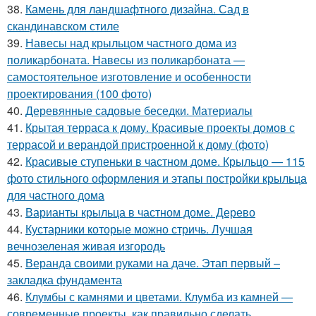
38.
Камень для ландшафтного дизайна. Сад в
скандинавском стиле
39.
Навесы над крыльцом частного дома из
поликарбоната. Навесы из поликарбоната —
самостоятельное изготовление и особенности
проектирования (100 фото)
40.
Деревянные садовые беседки. Материалы
41.
Крытая терраса к дому. Красивые проекты домов с
террасой и верандой пристроенной к дому (фото)
42.
Красивые ступеньки в частном доме. Крыльцо — 115
фото стильного оформления и этапы постройки крыльца
для частного дома
43.
Варианты крыльца в частном доме. Дерево
44.
Кустарники которые можно стричь. Лучшая
вечнозеленая живая изгородь
45.
Веранда своими руками на даче. Этап первый –
закладка фундамента
46.
Клумбы с камнями и цветами. Клумба из камней —
современные проекты, как правильно сделать,