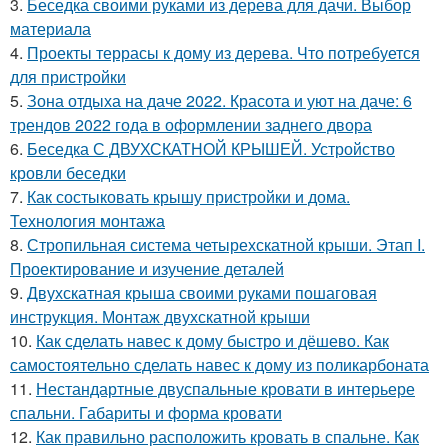
3.
Беседка своими руками из дерева для дачи. Выбор
материала
4.
Проекты террасы к дому из дерева. Что потребуется
для пристройки
5.
Зона отдыха на даче 2022. Красота и уют на даче: 6
трендов 2022 года в оформлении заднего двора
6.
Беседка С ДВУХСКАТНОЙ КРЫШЕЙ. Устройство
кровли беседки
7.
Как состыковать крышу пристройки и дома.
Технология монтажа
8.
Стропильная система четырехскатной крыши. Этап I.
Проектирование и изучение деталей
9.
Двухскатная крыша своими руками пошаговая
инструкция. Монтаж двухскатной крыши
10.
Как сделать навес к дому быстро и дёшево. Как
самостоятельно сделать навес к дому из поликарбоната
11.
Нестандартные двуспальные кровати в интерьере
спальни. Габариты и форма кровати
12.
Как правильно расположить кровать в спальне. Как