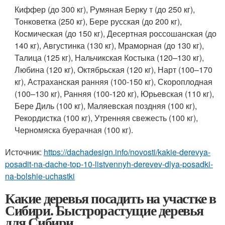
Киффер (до 300 кг), Румяная Берку т (до 250 кг),
Тонковетка (250 кг), Бере русская (до 200 кг),
Космическая (до 150 кг), Десертная россошанская (до
140 кг), Августинка (130 кг), Мраморная (до 130 кг),
Талица (125 кг), Нальчикская Костыка (120–130 кг),
Любина (120 кг), Октябрьская (120 кг), Нарт (100–170
кг), Астраханская ранняя (100-150 кг), Скороплодная
(100–130 кг), Ранняя (100-120 кг), Юрьевская (110 кг),
Бере Диль (100 кг), Маляевская поздняя (100 кг),
Рекордистка (100 кг), Утренняя свежесть (100 кг),
Черномяска буерачная (100 кг).
Источник:
https://dachadesign.info/novosti/kakie-derevya-
posadit-na-dache-top-10-listvennyh-derevev-dlya-posadki-
na-bolshie-uchastki
Какие деревья посадить на участке в
Сибири. Быстрорастущие деревья
для Сибири