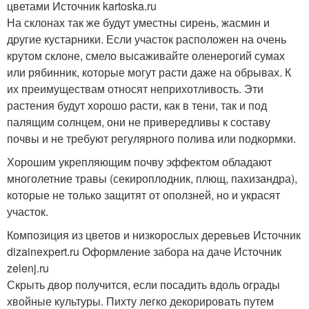
цветами Источник kartoska.ru
На склонах так же будут уместны сирень, жасмин и
другие кустарники. Если участок расположен на очень
крутом склоне, смело высаживайте оленерогий сумах
или рябинник, которые могут расти даже на обрывах. К
их преимуществам относят неприхотливость. Эти
растения будут хорошо расти, как в тени, так и под
палящим солнцем, они не привередливы к составу
почвы и не требуют регулярного полива или подкормки.
Хорошим укрепляющим почву эффектом обладают
многолетние травы (секироплодник, плющ, пахизандра),
которые не только защитят от оползней, но и украсят
участок.
Композиция из цветов и низкорослых деревьев Источник
dizainexpert.ru
Оформление забора на даче Источник
zelenj.ru
Скрыть двор получится, если посадить вдоль ограды
хвойные культуры. Пихту легко декорировать путем