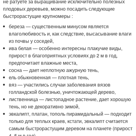
не ратуете за выращивание исключительно полезных
плодовых деревьев, можно посадить следующие
быстрорастущие крупномеры :
береза — существенным минусом является
влаголюбивость и, как следствие, высасывание влаги
из почвы у соседей,
ива белая — особенно интересны плакучие виды,
прирост в благоприятных условиях до 2 м в год,
предпочитает влажные места,
сосна — дает неплотную ажурную тень,
ель обыкновенная — плотная тень,
вяз — участились случаи заболевания вязов
голландской болезнью, уничтожающей дерево,
лиственница — листопадное растение, дает хорошую
тень, но не декоративно зимой,
эвкалипт, платан, тополь пирамидальный — подходит
только для теплых краев, кстати, эвкалипт считается
самым быстрорастущим деревом на планете (прирост
4 -5 м в год),