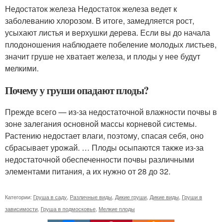
Недостаток железа Недостаток железа ведет к
заболеванию хлорозом. В итоге, замедляется рост,
усыхают листья и верхушки дерева. Если вы до начала
плодоношения наблюдаете побеление молодых листьев,
значит груше не хватает железа, и плоды у нее будут
мелкими.
Почему у груши опадают плоды?
Прежде всего — из-за недостаточной влажности почвы в
зоне залегания основной массы корневой системы.
Растению недостает влаги, поэтому, спасая себя, оно
сбрасывает урожай. … Плоды осыпаются также из-за
недостаточной обеспеченности почвы различными
элементами питания, а их нужно от 28 до 32.
Категории:
Груша в саду
,
Различные виды
,
Дикие груши
,
Дикие виды
,
Груши в
зависимости
,
Груша в подмосковье
,
Мелкие плоды