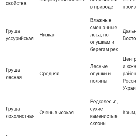
свойства
в природе
произ
Влажные
смешанные
Груша
Даль
Низкая
леса, по
уссурийская
Восто
опушкам и
берегам рек
Цент
Лесные
и юж
Груша
Средняя
опушки и
райо
лесная
поляны
Росси
Украи
Редколесья,
Груша
сухие
Очень высокая
Крым,
лохолистная
каменистые
склоны