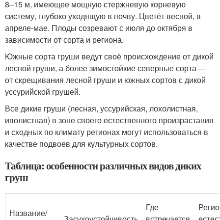
8–15 м, имеющее мощную стержневую корневую
систему, глубоко уходящую в почву. Цветёт весной, в
апреле-мае. Плоды созревают с июля до октября в
зависимости от сорта и региона.
Южные сорта груши ведут своё происхождение от дикой
лесной груши, а более зимостойкие северные сорта —
от скрещивания лесной груши и южных сортов с дикой
уссурийской грушей.
Все дикие груши (лесная, уссурийская, лохолистная,
иволистная) в зоне своего естественного произрастания
и сходных по климату регионах могут использоваться в
качестве подвоев для культурных сортов.
Таблица: особенности различных видов диких
груш
Где
Реги
Название/
Засухоустойчивость
встречается
естес