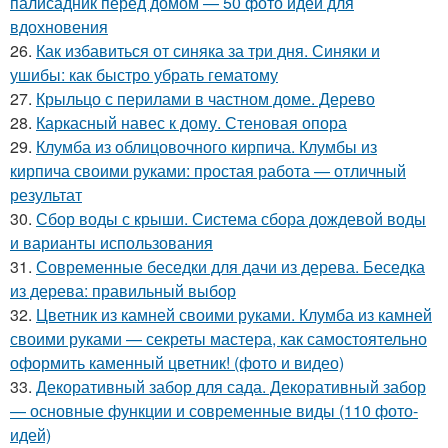
палисадник перед домом — 50 фото идей для
вдохновения
26.
Как избавиться от синяка за три дня. Синяки и
ушибы: как быстро убрать гематому
27.
Крыльцо с перилами в частном доме. Дерево
28.
Каркасный навес к дому. Стеновая опора
29.
Клумба из облицовочного кирпича. Клумбы из
кирпича своими руками: простая работа — отличный
результат
30.
Сбор воды с крыши. Система сбора дождевой воды
и варианты использования
31.
Современные беседки для дачи из дерева. Беседка
из дерева: правильный выбор
32.
Цветник из камней своими руками. Клумба из камней
своими руками — секреты мастера, как самостоятельно
оформить каменный цветник! (фото и видео)
33.
Декоративный забор для сада. Декоративный забор
— основные функции и современные виды (110 фото-
идей)