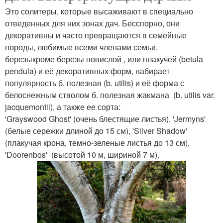
Это солитеры, которые высаживают в специально
отведенных для них зонах дач. Бесспорно, они
декоративны и часто превращаются в семейные
породы, любимые всеми членами семьи.
березыкроме березы повислой , или плакучей (betula
pendula) и её декоративных форм, набирает
популярность б. полезная (b. utilis) и её форма с
белоснежным стволом б. полезная жакмана (b. utilis var.
jacquemontii), а также ее сорта:
'Grayswood Ghost' (очень блестящие листья), 'Jermyns'
(белые сережки длиной до 15 см), 'Silver Shadow'
(плакучая крона, темно-зеленые листья до 13 см),
'Doorenbos' (высотой 10 м, шириной 7 м).