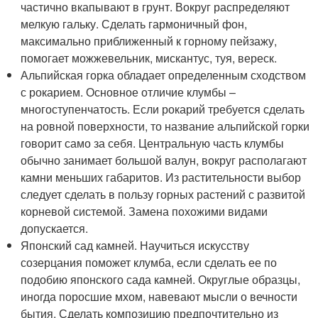
частично вкапывают в грунт. Вокруг распределяют
мелкую гальку. Сделать гармоничный фон,
максимально приближенный к горному пейзажу,
помогает можжевельник, мискантус, туя, вереск.
Альпийская горка обладает определенным сходством
с рокарием. Основное отличие клумбы –
многоступенчатость. Если рокарий требуется сделать
на ровной поверхности, то название альпийской горки
говорит само за себя. Центральную часть клумбы
обычно занимает большой валун, вокруг располагают
камни меньших габаритов. Из растительности выбор
следует сделать в пользу горных растений с развитой
корневой системой. Замена похожими видами
допускается.
Японский сад камней. Научиться искусству
созерцания поможет клумба, если сделать ее по
подобию японского сада камней. Округлые образцы,
иногда поросшие мхом, навевают мысли о вечности
бытия. Сделать композицию предпочтительно из