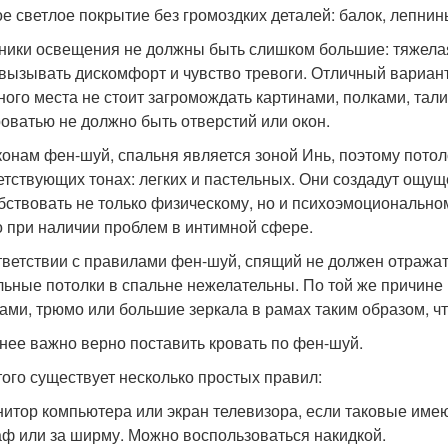
ое светлое покрытие без громоздких деталей: балок, лепнин
ники освещения не должны быть слишком большие: тяжела
 вызывать дискомфорт и чувство тревоги. Отличный вариан
ного места не стоит загромождать картинами, полками, тал
роватью не должно быть отверстий или окон.
конам фен-шуй, спальня является зоной Инь, поэтому потол
етствующих тонах: легких и пастельных. Они создадут ощущ
бствовать не только физическому, но и психоэмоционально
о при наличии проблем в интимной сфере.
тветствии с правилами фен-шуй, спящий не должен отражат
льные потолки в спальне нежелательны. По той же причине
ами, трюмо или большие зеркала в рамах таким образом, чт
нее важно верно поставить кровать по фен-шуй.
того существует несколько простых правил:
итор компьютера или экран телевизора, если таковые имеют
ф или за ширму. Можно воспользоваться накидкой.