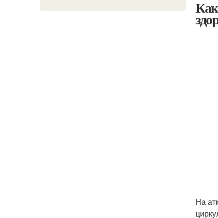
Как
здо
На ат
цирку