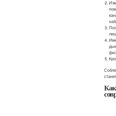
Изм
пом
кан
наб
Пос
лиш
Име
дым
физ
Кро
Соблю
стане
Как
сов