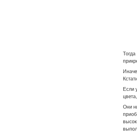
Тогда
прикр
Иначе
Кстат
Если 
цвета
Они н
приоб
высок
выпол