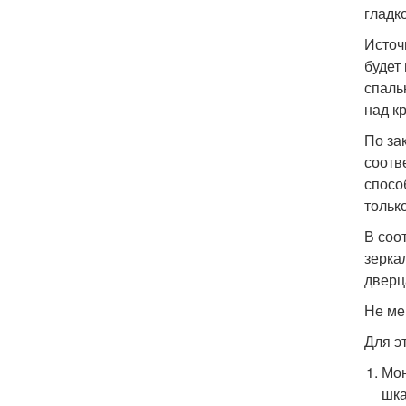
гладк
Источ
будет
спаль
над к
По за
соотв
спосо
тольк
В соо
зерка
дверц
Не ме
Для э
Мон
шка