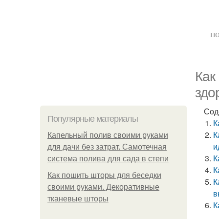
по
Как
здо
Сод
Популярные материалы
К
К
Капельный полив своими руками
и
для дачи без затрат. Самотечная
К
система полива для сада в степи
К
Как пошить шторы для беседки
К
своими руками. Декоративные
в
тканевые шторы
К