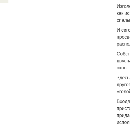
Изгол
как и
спаль
И сег
просв
распо
Собст
двусп
окно.
Здесь
друго
«голо
Входя
прист
прида
испол