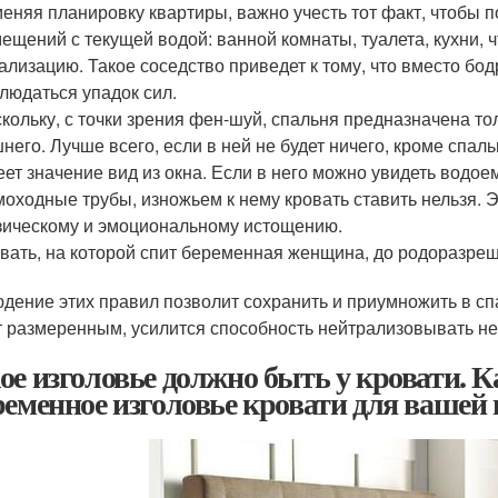
еняя планировку квартиры, важно учесть тот факт, чтобы п
ещений с текущей водой: ванной комнаты, туалета, кухни, ч
ализацию. Такое соседство приведет к тому, что вместо бод
людаться упадок сил.
кольку, с точки зрения фен-шуй, спальня предназначена тол
него. Лучше всего, если в ней не будет ничего, кроме спал
ет значение вид из окна. Если в него можно увидеть водое
оходные трубы, изножьем к нему кровать ставить нельзя. Э
ическому и эмоциональному истощению.
вать, на которой спит беременная женщина, до родоразреш
дение этих правил позволит сохранить и приумножить в сп
т размеренным, усилится способность нейтрализовывать н
ое изголовье должно быть у кровати. 
ременное изголовье кровати для вашей