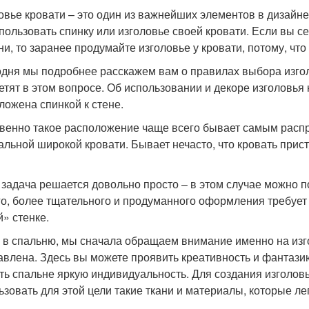
овье кровати – это один из важнейших элементов в дизайне
спользовать спинку или изголовье своей кровати. Если вы 
ни, то заранее продумайте изголовье у кровати, потому, что
одня мы подробнее расскажем вам о правилах выбора изгол
етят в этом вопросе. Об использовании и декоре изголовья 
ложена спинкой к стене.
венно такое расположение чаще всего бывает самым распро
альной широкой кровати. Бывает нечасто, что кровать прис
 задача решается довольно просто – в этом случае можно п
го, более тщательного и продуманного оформления требует с
й» стенке.
 в спальню, мы сначала обращаем внимание именно на изгол
авлена. Здесь вы можете проявить креативность и фантази
ть спальне яркую индивидуальность. Для создания изголов
ьзовать для этой цели такие ткани и материалы, которые ле