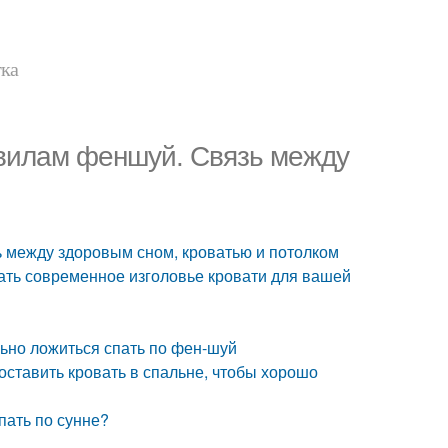
тка
авилам феншуй. Связь между
ь между здоровым сном, кроватью и потолком
рать современное изголовье кровати для вашей
льно ложиться спать по фен-шуй
поставить кровать в спальне, чтобы хорошо
пать по сунне?