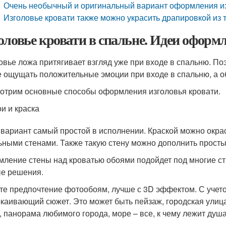
Очень необычный и оригинальный вариант оформления и
Изголовье кровати также можно украсить драпировкой из 
оловье кровати в спальне. Идеи оформ
овье ложа притягивает взгляд уже при входе в спальню. По
е ощущать положительные эмоции при входе в спальню, а 
отрим основные способы оформления изголовья кровати.
и и краска
 вариант самый простой в исполнении. Краской можно окрас
ьными стенами. Также такую стену можно дополнить прост
ление стены над кроватью обоями подойдет под многие сти
е решения.
те предпочтение фотообоям, лучше с 3D эффектом. С учето
окаивающий сюжет. Это может быть пейзаж, городская улиц
, панорама любимого города, море – все, к чему лежит душа