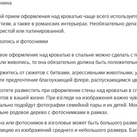
пнина
й прием оформления над кроватью чаще всего используется 
тизм, а также в романских интерьерах. Необязательно дела
ристой или патинированной.
опись и фотоснимки
вое оформление над кроватью в спальне можно сделать с 
ли живопись, то она обязательно должна быть положительно
ржитесь от сюжетов с битвами, агрессивными животными, у
те предпочтение благоухающей флоре, распускающимся цв
хотите разместить при оформлении стены над кроватью в 
тов в вашей жизни. При взгляде на изображения важно чу
ально подойдут фотографии семейной пары и их детей. Мо
льне родовое дерево с фотоснимками в рамках.
на или фотоснимок в изголовье может быть большого разме
зицию из изображений среднего и небольшого размера. Баг