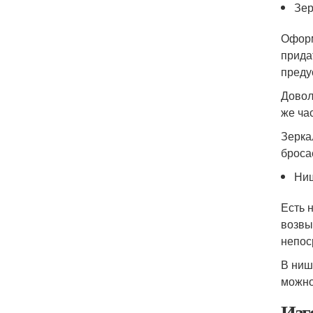
Зер
Оформ
прида
преду
Довол
же ча
Зерка
броса
Ни
Есть 
возвы
непос
В ниш
можно
Изг