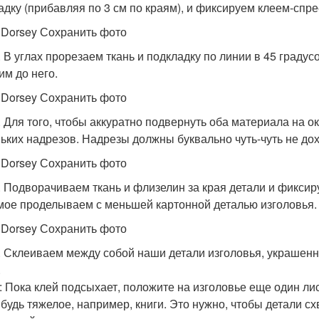
адку (прибавляя по 3 см по краям), и фиксируем клеем-спр
 Dorsey Сохранить фото
. В углах прорезаем ткань и подкладку по линии в 45 градус
им до него.
 Dorsey Сохранить фото
. Для того, чтобы аккуратно подвернуть оба материала на о
ьких надрезов. Надрезы должны буквально чуть-чуть не до
 Dorsey Сохранить фото
. Подворачиваем ткань и флизелин за края детали и фиксир
мое проделываем с меньшей картонной деталью изголовья.
 Dorsey Сохранить фото
. Склеиваем между собой наши детали изголовья, украшенны
.
: Пока клей подсыхает, положите на изголовье еще один ли
ибудь тяжелое, например, книги. Это нужно, чтобы детали с