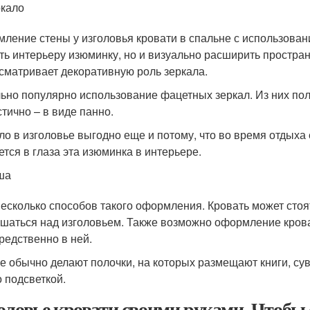
кало
ление стены у изголовья кровати в спальне с использован
ть интерьеру изюминку, но и визуально расширить простра
сматривает декоративную роль зеркала.
ьно популярно использование фацетных зеркал. Из них полу
стично – в виде панно.
ло в изголовье выгодно еще и потому, что во время отдыха е
ется в глаза эта изюминка в интерьере.
ша
несколько способов такого оформления. Кровать может стоят
шаться над изголовьем. Также возможно оформление крова
редственно в ней.
е обычно делают полочки, на которых размещают книги, су
 подсветкой.
оловье кровати своими руками. Чтобы