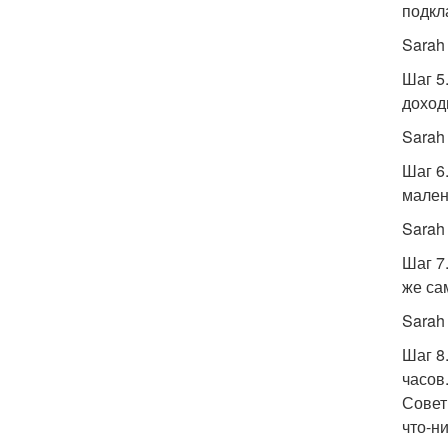
подкл
Sarah
Шаг 5
доход
Sarah
Шаг 6
мален
Sarah
Шаг 7
же са
Sarah
Шаг 8
часов
Совет
что-н