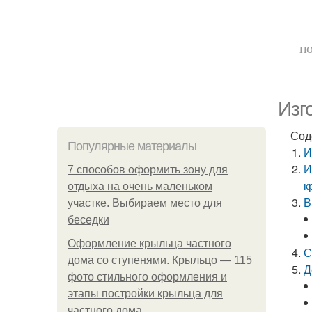
по
Изг
Сод
Популярные материалы
И
И
7 способов оформить зону для
к
отдыха на очень маленьком
В
участке. Выбираем место для
беседки
Оформление крыльца частного
С
дома со ступенями. Крыльцо — 115
Д
фото стильного оформления и
этапы постройки крыльца для
частного дома