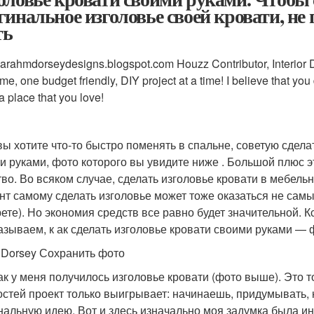
гинальное изголовье своей кровати, не
ть
/sarahmdorseydesigns.blogspot.com Houzz Contributor, Interior D
me, one budget friendly, DIY project at a time! I believe that yo
 place that you love!
вы хотите что-то быстро поменять в спальне, советую сдела
и руками, фото которого вы увидите ниже . Большой плюс э
тво. Во всяком случае, сделать изголовье кровати в мебель
нт самому сделать изголовье может тоже оказаться не самы
ете). Но экономия средств все равно будет значительной. К
азываем, к ак сделать изголовье кровати своими руками — 
 Dorsey Сохранить фото
как у меня получилось изголовье кровати (фото выше). Это т
остей проект только выигрывает: начинаешь, придумывать, 
нальную идею. Вот и здесь изначально моя задумка была ин