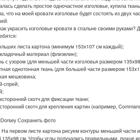
алась сделать простое одночастное изголовье, купила ткань, 
а, что на моей кровати изголовье будет состоять из двух ч
ей.
 как украсить изголовье кровати в спальне своими руками?
обятся:
ольших листа картона (минимум 153x107 см каждый);
кладочный материал (флизелин);
нь с узором (для меньшей части изголовья размером 135x98
тная однотонная ткань (для большей части размером 153x1
кая мешковина;
й-спрей;
й;
хсторонний скотч для фиксации ткани;
сторонний скотч для крепления картин (например, Command
 Dorsey Сохранить фото
. На первом листе картона рисуем контуры меньшей части 
 135x98 см. Чтобы углы получались правильными, лучше ис