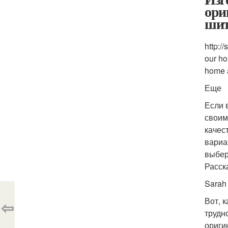
ори
ши
http:/
our ho
home a
Еще
Если 
своим
качес
вариа
выбер
Расск
Sarah
Вот, 
⇦
трудн
ориги