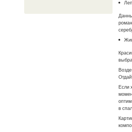
Ле
Данны
роман
сереб
Жив
Краси
выбра
Возде
Отдай
Если 
момен
оптим
в спа
Карти
компо