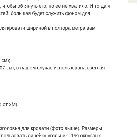
чтобы обтянуть его, но ее не хватило. И тогда я
астей: большая будет служить фоном для
 Для кровати шириной в полтора метра вам
 см);
07 см), в нашем случае использована светлая
 от 3M).
изголовья для кровати (фото выше). Размеры
пользовать линейку-угольник. Для округлых