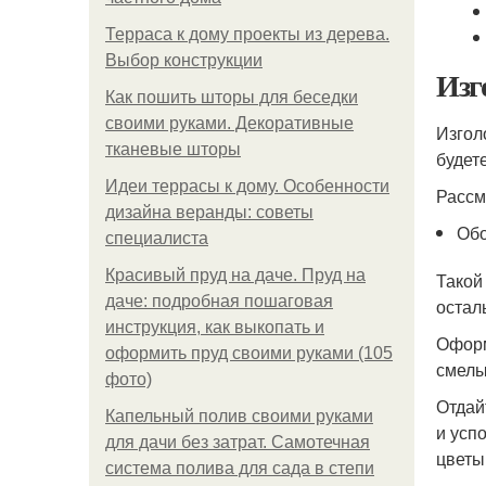
Терраса к дому проекты из дерева.
Выбор конструкции
Изг
Как пошить шторы для беседки
своими руками. Декоративные
Изгол
тканевые шторы
будет
Идеи террасы к дому. Особенности
Рассм
дизайна веранды: советы
Обо
специалиста
Красивый пруд на даче. Пруд на
Такой
даче: подробная пошаговая
остал
инструкция, как выкопать и
Оформ
оформить пруд своими руками (105
смелы
фото)
Отдай
Капельный полив своими руками
и усп
для дачи без затрат. Самотечная
цветы
система полива для сада в степи