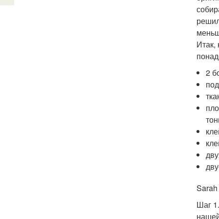
собир
решил
меньш
Итак,
понад
2 б
под
тка
пло
тон
кле
кле
дву
дву
Sarah
Шаг 1
нашей