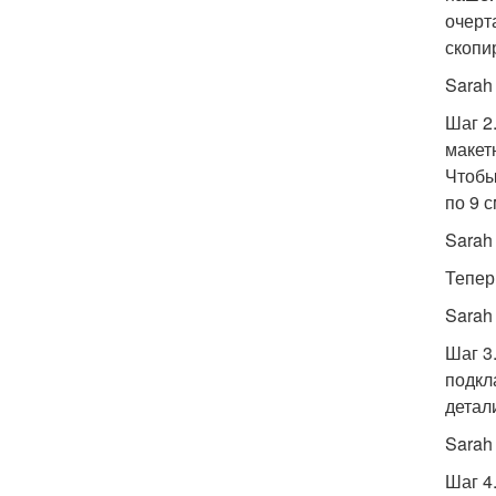
очерт
скопи
Sarah
Шаг 2
макет
Чтобы
по 9 
Sarah
Тепер
Sarah
Шаг 3
подкл
детал
Sarah
Шаг 4