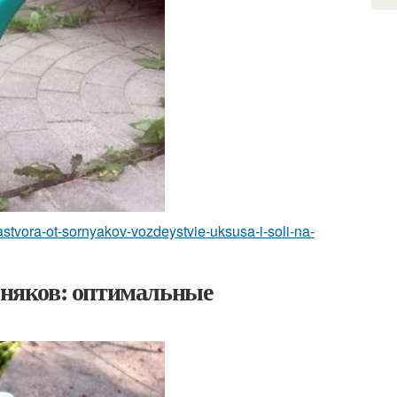
astvora-ot-sornyakov-vozdeystvie-uksusa-i-soli-na-
орняков: оптимальные