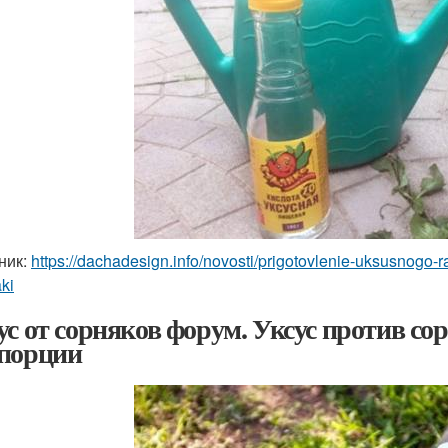
ник:
https://dachadesign.info/novosti/prigotovlenie-uksusnogo-r
ki
ус от сорняков форум. Уксус против с
порции