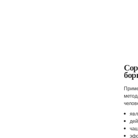
Сор
бор
Приме
метод
челов
явл
дей
чащ
эфф