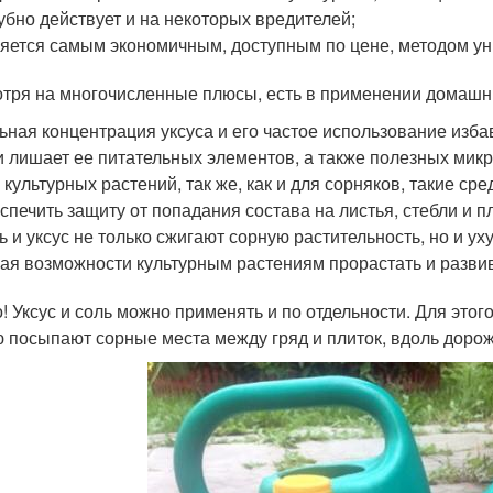
убно действует и на некоторых вредителей;
яется самым экономичным, доступным по цене, методом ун
тря на многочисленные плюсы, есть в применении домашни
ьная концентрация уксуса и его частое использование избав
и лишает ее питательных элементов, а также полезных мик
 культурных растений, так же, как и для сорняков, такие с
спечить защиту от попадания состава на листья, стебли и п
ь и уксус не только сжигают сорную растительность, но и у
ая возможности культурным растениям прорастать и развив
! Уксус и соль можно применять и по отдельности. Для этог
 посыпают сорные места между гряд и плиток, вдоль дорож