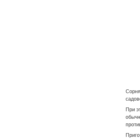
Сорня
садов
При э
обычн
проти
Приго