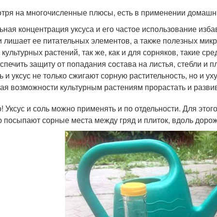
тря на многочисленные плюсы, есть в применении домашни
ьная концентрация уксуса и его частое использование избав
и лишает ее питательных элементов, а также полезных мик
 культурных растений, так же, как и для сорняков, такие с
спечить защиту от попадания состава на листья, стебли и п
ь и уксус не только сжигают сорную растительность, но и у
ая возможности культурным растениям прорастать и развив
! Уксус и соль можно применять и по отдельности. Для этог
 посыпают сорные места между гряд и плиток, вдоль дорож