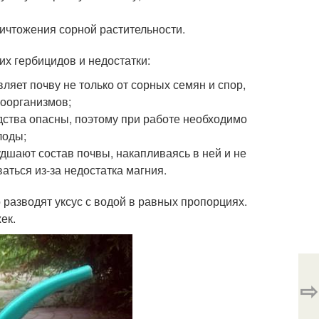
ичтожения сорной растительности.
х гербицидов и недостатки:
ляет почву не только от сорных семян и спор,
роорганизмов;
редства опасны, поэтому при работе необходимо
лоды;
худшают состав почвы, накапливаясь в ней и не
аться из-за недостатка магния.
о разводят уксус с водой в равных пропорциях.
ек.
⇨