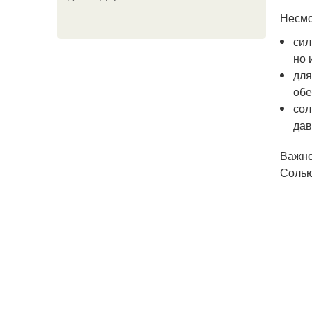
Несмо
сил
но 
для
обе
сол
дав
Важно
Солью