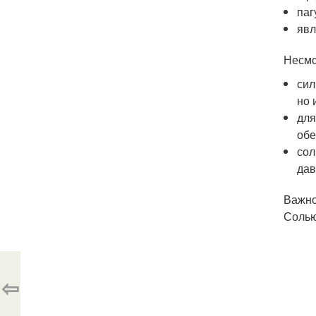
паг
явл
Несмо
сил
но 
для
обе
сол
дав
Важно
Солью
⇦