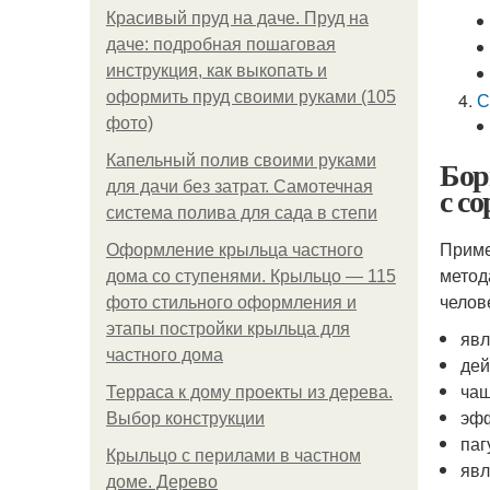
Красивый пруд на даче. Пруд на
даче: подробная пошаговая
инструкция, как выкопать и
оформить пруд своими руками (105
С
фото)
Капельный полив своими руками
Бор
для дачи без затрат. Самотечная
с с
система полива для сада в степи
Приме
Оформление крыльца частного
метод
дома со ступенями. Крыльцо — 115
челов
фото стильного оформления и
этапы постройки крыльца для
явл
частного дома
дей
чащ
Терраса к дому проекты из дерева.
эфф
Выбор конструкции
паг
Крыльцо с перилами в частном
явл
доме. Дерево