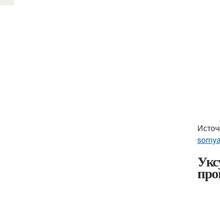
Источ
sornya
Укс
про