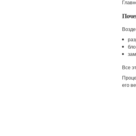
Главн
Поче
Возде
раз
бло
зам
Все э
Проце
его в