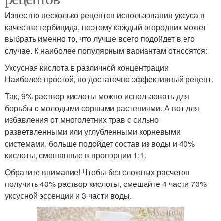
Известно несколько рецептов использования уксуса в
качестве гербицида, поэтому каждый огородник может
Сода от сорняков
Средства для борьбы
выбрать именно то, что лучше всего подойдет в его
случае. К наиболее популярным вариантам относятся:
Уксусная кислота в различной концентрации
Наиболее простой, но достаточно эффективный рецепт.
Соли на сорняки
Составы от сорняков
Так, 9% раствор кислоты можно использовать для
борьбы с молодыми сорными растениями. А вот для
избавления от многолетних трав с сильно
Борьба с сорными
разветвленными или углубленными корневыми
Механическая борьба
растениями
системами, больше подойдет состав из воды и 40%
кислоты, смешанные в пропорции 1:1.
Обратите внимание! Чтобы без сложных расчетов
получить 40% раствор кислоты, смешайте 4 части 70%
Соль против сорняков
Вод от сорняков
уксусной эссенции и 3 части воды.