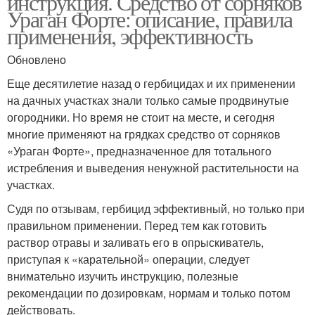
инструкция. Средство от сорняков
Ураган Форте: описание, правила
применения, эффективность
Обновлено
Сорняк до корней
Способы от сорняков
Еще десятилетие назад о гербицидах и их применении
на дачных участках знали только самые продвинутые
огородники. Но время не стоит на месте, и сегодня
многие применяют на грядках средство от сорняков
Уксус от сорняков
Соль от сорняков
«Ураган Форте», предназначенное для тотального
истребления и выведения ненужной растительности на
участках.
Рецепт против
Судя по отзывам, гербицид эффективный, но только при
Сорняки на огороде
сорняков
правильном применении. Перед тем как готовить
раствор отравы и заливать его в опрыскиватель,
приступая к «карательной» операции, следует
внимательно изучить инструкцию, полезные
Стойкие сорняки
Йод от сорняков
рекомендации по дозировкам, нормам и только потом
действовать.