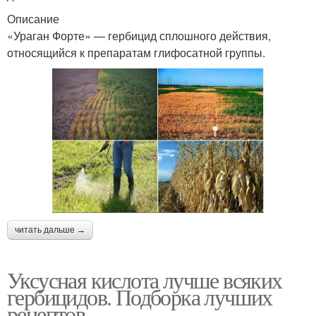
Описание
«Ураган Форте» — гербицид сплошного действия,
относящийся к препаратам глифосатной группы.
Борьба с нахлебниками
Кислота от сорняков
Средства от сорняков
Сода против сорняков
Сорняки между грядок
Вод против сорняков
читать дальше →
Уксусная кислота лучше всяких
Раствор от сорняков
Соли на сорняках
гербицидов. Подборка лучших
рецептов