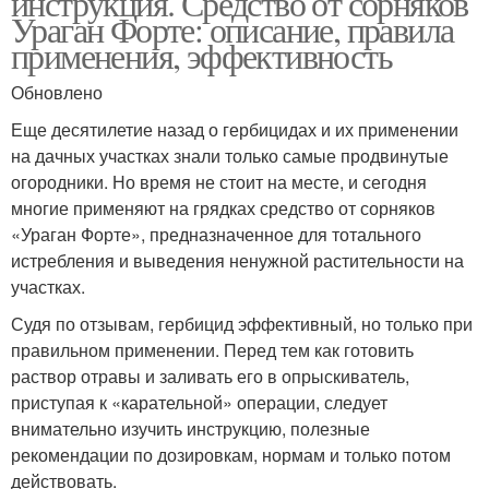
инструкция. Средство от сорняков
Ураган Форте: описание, правила
применения, эффективность
Обновлено
Уксус от сорняков
Рабочий средство
Еще десятилетие назад о гербицидах и их применении
на дачных участках знали только самые продвинутые
огородники. Но время не стоит на месте, и сегодня
многие применяют на грядках средство от сорняков
Соль от сорняков
Народные средства
«Ураган Форте», предназначенное для тотального
истребления и выведения ненужной растительности на
участках.
Судя по отзывам, гербицид эффективный, но только при
Средства от сорняков
Сода против сорняков
правильном применении. Перед тем как готовить
раствор отравы и заливать его в опрыскиватель,
приступая к «карательной» операции, следует
внимательно изучить инструкцию, полезные
Сорняки между грядок
Вод против сорняков
рекомендации по дозировкам, нормам и только потом
действовать.