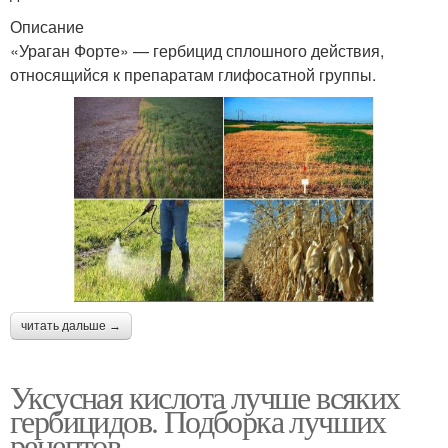
Описание
«Ураган Форте» — гербицид сплошного действия,
Рецепт против
относящийся к препаратам глифосатной группы.
Сорняки на огороде
сорняков
Ураган на сорняки
Моющий средство
Сода от сорняков
Раствор от сорняков
читать дальше →
Уксусная кислота лучше всяких
Соли на сорняки
Сорняки на дорожках
гербицидов. Подборка лучших
рецептов