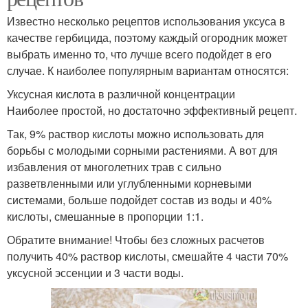
Известно несколько рецептов использования уксуса в
качестве гербицида, поэтому каждый огородник может
Торнадо от сорняков
Соль против сорняков
выбрать именно то, что лучше всего подойдет в его
случае. К наиболее популярным вариантам относятся:
Уксусная кислота в различной концентрации
Наиболее простой, но достаточно эффективный рецепт.
Сорняки с помощью
Народное средство
Так, 9% раствор кислоты можно использовать для
борьбы с молодыми сорными растениями. А вот для
избавления от многолетних трав с сильно
разветвленными или углубленными корневыми
Средство от травы
Сорняки на основе
системами, больше подойдет состав из воды и 40%
кислоты, смешанные в пропорции 1:1.
Обратите внимание! Чтобы без сложных расчетов
получить 40% раствор кислоты, смешайте 4 части 70%
Эффективное средство
Рецепты от сорняков
уксусной эссенции и 3 части воды.