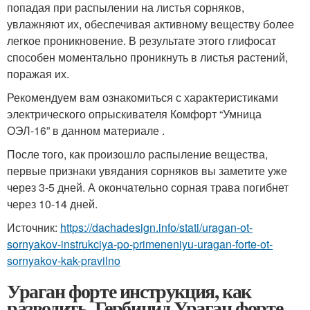
попадая при распылении на листья сорняков,
увлажняют их, обеспечивая активному веществу более
легкое проникновение. В результате этого глифосат
способен моментально проникнуть в листья растений,
поражая их.
Рекомендуем вам ознакомиться с характеристиками
электрического опрыскивателя Комфорт “Умница
ОЭЛ-16” в данном материале .
После того, как произошло распыление вещества,
первые признаки увядания сорняков вы заметите уже
через 3-5 дней. А окончательно сорная трава погибнет
через 10-14 дней.
Источник:
https://dachadesign.info/stati/uragan-ot-
sornyakov-instrukciya-po-primeneniyu-uragan-forte-ot-
sornyakov-kak-pravilno
Ураган форте инструкция, как
разводить. Гербицид Ураган форте