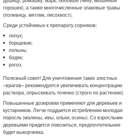
душицу, ромашку, марь, бобовые (чину, мышиный
горошек), а также многочисленные злаковые травы
(полевицу, мятлик, лисохвост).
Среди устойчивых к препарату сорняков:
лопух;
борщевик;
полынь;
бодяк;
рогоз.
Полезный совет! Для уничтожения таких злостных
«врагов» рекомендуется увеличивать концентрацию
раствора, опрыскивать точечно (строго по растению).
Повышенные дозировки применяют для деревьев и
кустарников. Легче поддается истреблению молодая
поросль (малины, ивы, ольхи, осины). Со взрослыми
деревьями придется повозиться, предпочтительнее
будет выкорчевка.