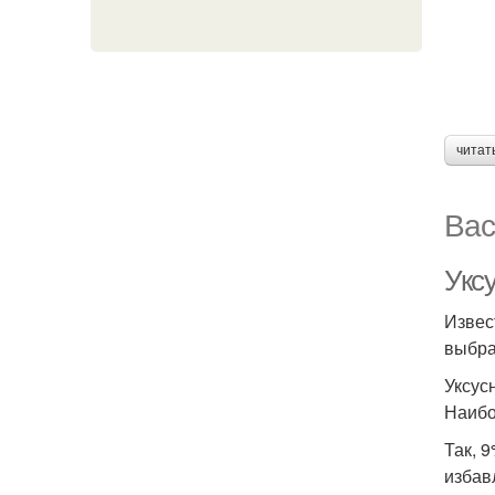
читат
Вас
Укс
Извес
выбра
Уксус
Наибо
Так, 
избав