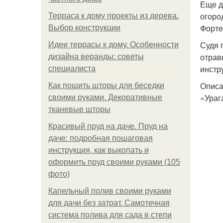
Еще д
огоро
Терраса к дому проекты из дерева.
Форте
Выбор конструкции
Судя 
Идеи террасы к дому. Особенности
отрав
дизайна веранды: советы
инстр
специалиста
Опис
Как пошить шторы для беседки
«Ураг
своими руками. Декоративные
тканевые шторы
Красивый пруд на даче. Пруд на
даче: подробная пошаговая
инструкция, как выкопать и
оформить пруд своими руками (105
фото)
Капельный полив своими руками
для дачи без затрат. Самотечная
система полива для сада в степи