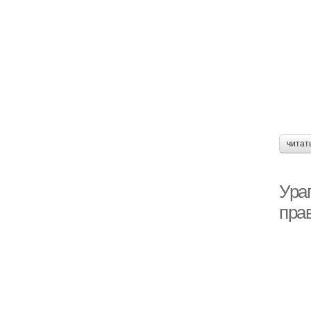
читат
Ураг
пра