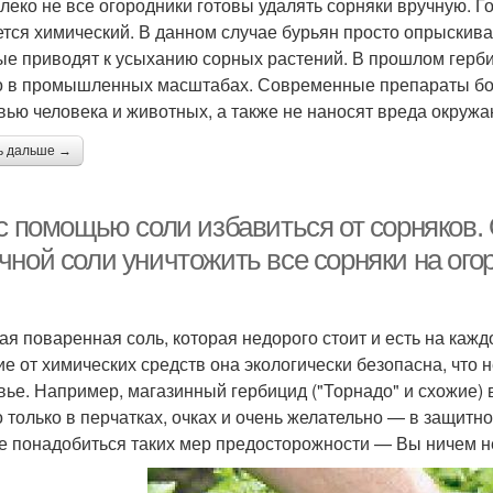
алеко не все огородники готовы удалять сорняки вручную.
ется химический. В данном случае бурьян просто опрыски
ые приводят к усыханию сорных растений. В прошлом герб
о в промышленных масштабах. Современные препараты бол
вью человека и животных, а также не наносят вреда окруж
ь дальше →
 с помощью соли избавиться от сорняков.
чной соли уничтожить все сорняки на ого
ая поваренная соль, которая недорого стоит и есть на кажд
ие от химических средств она экологически безопасна, что 
вье. Например, магазинный гербицид ("Торнадо" и схожие) 
 только в перчатках, очках и очень желательно — в защитн
е понадобиться таких мер предосторожности — Вы ничем не