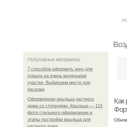
по
Воз
Популярные материалы
7 способов оформить зону для
отдыха на очень маленьком
участке. Выбираем место для
беседки
Оформление крыльца частного
Как 
дома со ступенями. Крыльцо — 115
Фор
фото стильного оформления и
Обно
этапы постройки крыльца для
частного дома