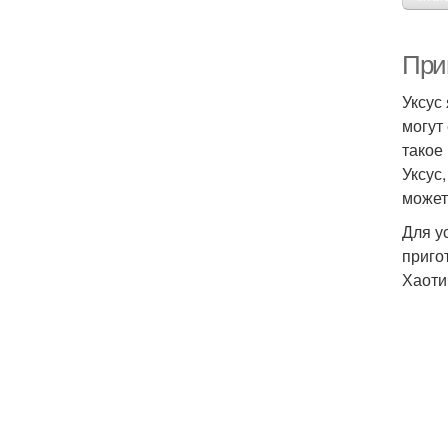
При
Уксус
могут
такое
Уксус
может
Для у
приго
Хаоти