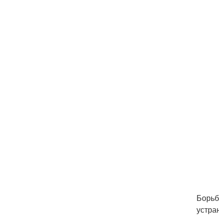
Борьб
устра