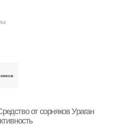
тка
рняков
Средство от сорняков Ураган
ктивность