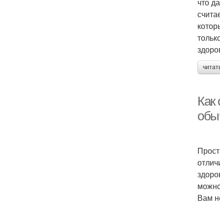
что д
счита
котор
тольк
здоро
читат
Как
обы
Прост
отлич
здоро
можно
Вам н