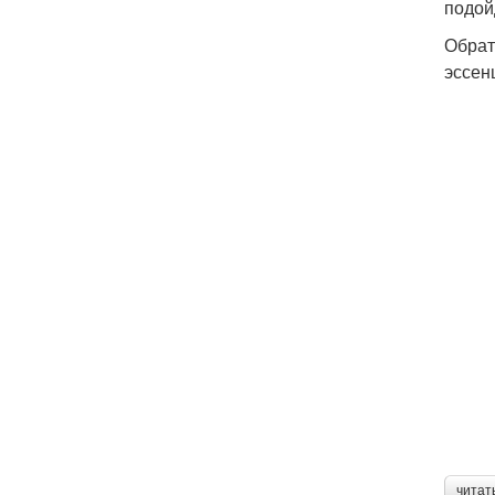
подой
Обрат
эссен
читат