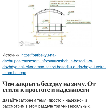
Источник:
https://barbekyu-na-
dachu.postroivsesam.info/stati/zashchita-besedki-ot-
dozhdya-kak-ekonomno-zakryt-besedku-ot-dozhdya-i-vetra-
letom-i-snega
Чем закрыть беседку на зиму. От
стиля к простоте и надежности
Давайте затронем тему «просто и надежно» и
рассмотрим в этом разделе три универсальных,