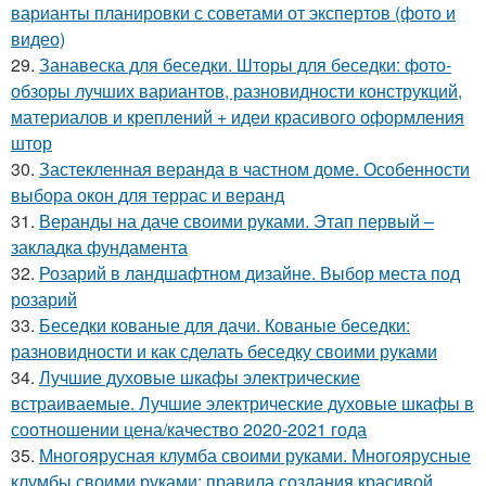
варианты планировки с советами от экспертов (фото и
видео)
29.
Занавеска для беседки. Шторы для беседки: фото-
обзоры лучших вариантов, разновидности конструкций,
материалов и креплений + идеи красивого оформления
штор
30.
Застекленная веранда в частном доме. Особенности
выбора окон для террас и веранд
31.
Веранды на даче своими руками. Этап первый –
закладка фундамента
32.
Розарий в ландшафтном дизайне. Выбор места под
розарий
33.
Беседки кованые для дачи. Кованые беседки:
разновидности и как сделать беседку своими руками
34.
Лучшие духовые шкафы электрические
встраиваемые. Лучшие электрические духовые шкафы в
соотношении цена/качество 2020-2021 года
35.
Многоярусная клумба своими руками. Многоярусные
клумбы своими руками: правила создания красивой