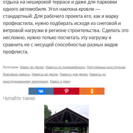
отдыха на неширокой террасе и даже для парковки
одного автомобиля. Угол наклона кровли —
стандартный. Для рабочего проекта его, как и марку
профнастила, нужно подбирать исходя из снеговой и
ветровой нагрузки в регионе строительства. Сделать это
несложно, нужно только посчитать эту нагрузку и
сравнить ее с несущей способностью разных видов
профлиста.
Категории:
Навес во дворе
,
Навесы из поликарбоната
,
Популярные конструкции
,
Красивые навесы
,
Навесы во дворе
,
Навесы для двора
,
Навесы по
конструкционному материалу
,
Навес к дому
Читайте также