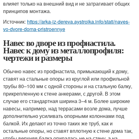
влияет только на внешний вид и не затрагивает общих
принципов монтажа.
Источник:
https://arka-iz-dereva.aystroika.info/stati/naves-
vo-dvore-doma-pristroennye
Навес во дворе из профнастила.
Навес к дому из металлопрофиля:
чертежи и размеры
Обычно навес из профнастила, примыкающий к дому,
ставят на стальные опоры из круглой или профильной
трубы 80–100 мм с одной стороны и на стальную балку,
прикрепленную к стене анкерами, с другой. В этом
случае его стандартная ширина 3–4 м. Более широкие
навесы, например, над террасами возле дома, лучше
дополнительно усиливать опорными колоннами под
балкой. Их делают из точно таких же труб, как и
остальные опоры, но ставят вплотную к стене дома так,
чтобы верхняя балка опиралась не на стену, а на