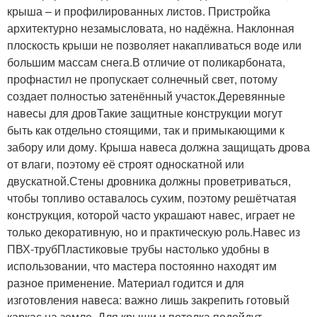
крыша – и профилированных листов. Пристройка
архитектурно незамысловата, но надёжна. Наклонная
плоскость крыши не позволяет накапливаться воде или
большим массам снега.В отличие от поликарбоната,
профнастил не пропускает солнечный свет, потому
создает полностью затенённый участок.Деревянные
навесы для дровТакие защитные конструкции могут
быть как отдельно стоящими, так и примыкающими к
забору или дому. Крыша навеса должна защищать дрова
от влаги, поэтому её строят односкатной или
двускатной.Стены дровника должны проветриваться,
чтобы топливо оставалось сухим, поэтому решётчатая
конструкция, которой часто украшают навес, играет не
только декоративную, но и практическую роль.Навес из
ПВХ-трубПластиковые трубы настолько удобны в
использовании, что мастера постоянно находят им
разное применение. Материал годится и для
изготовления навеса: важно лишь закрепить готовый
каркас на земле. Для крыши и потолка подойдут