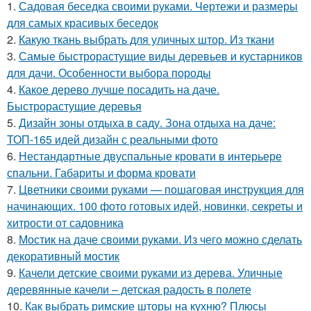
1.
Садовая беседка своими руками. Чертежи и размеры
для самых красивых беседок
2.
Какую ткань выбрать для уличных штор. Из ткани
3.
Самые быстрорастущие виды деревьев и кустарников
для дачи. Особенности выбора породы
4.
Какое дерево лучше посадить на даче.
Быстрорастущие деревья
5.
Дизайн зоны отдыха в саду. Зона отдыха на даче:
ТОП-165 идей дизайн с реальными фото
6.
Нестандартные двуспальные кровати в интерьере
спальни. Габариты и форма кровати
7.
Цветники своими руками — пошаговая инструкция для
начинающих. 100 фото готовых идей, новинки, секреты и
хитрости от садовника
8.
Мостик на даче своими руками. Из чего можно сделать
декоративный мостик
9.
Качели детские своими руками из дерева. Уличные
деревянные качели – детская радость в полете
10.
Как выбрать римские шторы на кухню? Плюсы