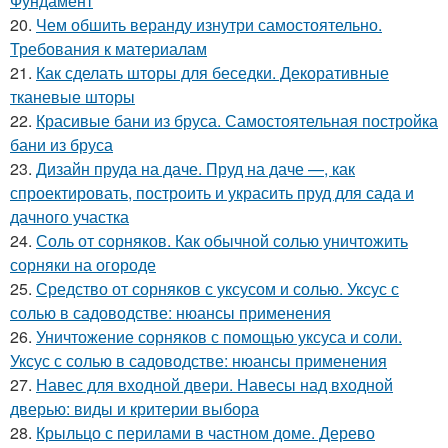
Фундамент
20.
Чем обшить веранду изнутри самостоятельно.
Требования к материалам
21.
Как сделать шторы для беседки. Декоративные
тканевые шторы
22.
Красивые бани из бруса. Самостоятельная постройка
бани из бруса
23.
Дизайн пруда на даче. Пруд на даче —, как
спроектировать, построить и украсить пруд для сада и
дачного участка
24.
Соль от сорняков. Как обычной солью уничтожить
сорняки на огороде
25.
Средство от сорняков с уксусом и солью. Уксус с
солью в садоводстве: нюансы применения
26.
Уничтожение сорняков с помощью уксуса и соли.
Уксус с солью в садоводстве: нюансы применения
27.
Навес для входной двери. Навесы над входной
дверью: виды и критерии выбора
28.
Крыльцо с перилами в частном доме. Дерево